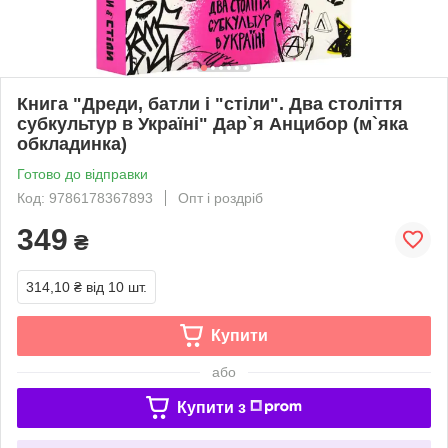
Книга "Дреди, батли і "стіли". Два століття
субкультур в Україні" Дар`я Анцибор (м`яка
обкладинка)
Готово до відправки
Код: 9786178367893
Опт і роздріб
349
₴
314,10 ₴
від 10 шт.
Купити
або
Купити з