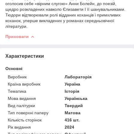
оголосив себе «вірним слугою» Анни Болейн, до поезій,
щедро розкладених навколо Єлизавети I її шанувальниками.
Тюдори відтворювали ролі відданих коханців і примхливих
коханок, уперше викладених у романах середньовічної
літератури.
Приховати
Характеристики
Основні
Виробник
Лабораторія
Країна виробник
Україна
Тематика
Історія
Мова видання
Українська
Вид палітурки
Твердий
Тип поверхні паперу
Матова
Кількість сторінок
416 шт.
Рік видання
2024