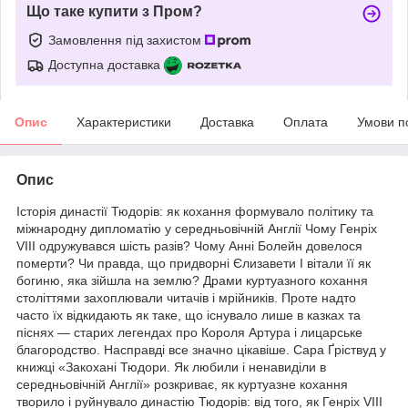
Що таке купити з Пром?
Замовлення під захистом
Доступна доставка
Опис
Характеристики
Доставка
Оплата
Умови п
Опис
Історія династії Тюдорів: як кохання формувало політику та
міжнародну дипломатію у середньовічній Англії Чому Генріх
VIII одружувався шість разів? Чому Анні Болейн довелося
померти? Чи правда, що придворні Єлизавети І вітали її як
богиню, яка зійшла на землю? Драми куртуазного кохання
століттями захоплювали читачів і мрійників. Проте надто
часто їх відкидають як таке, що існувало лише в казках та
піснях — старих легендах про Короля Артура і лицарське
благородство. Насправді все значно цікавіше. Сара Ґріствуд у
книжці «Закохані Тюдори. Як любили і ненавиділи в
середньовічній Англії» розкриває, як куртуазне кохання
творило і руйнувало династію Тюдорів: від того, як Генріх VIII