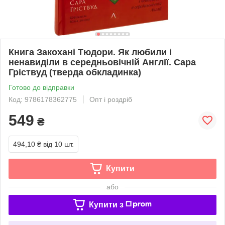
Книга Закохані Тюдори. Як любили і
ненавиділи в середньовічній Англії. Сара
Гріствуд (тверда обкладинка)
Готово до відправки
Код: 9786178362775
Опт і роздріб
549
₴
494,10 ₴
від 10 шт.
Купити
або
Купити з