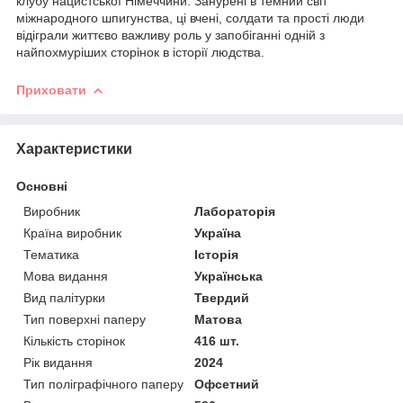
клубу нацистської Німеччини. Занурені в темний світ
міжнародного шпигунства, ці вчені, солдати та прості люди
відіграли життєво важливу роль у запобіганні одній з
найпохмуріших сторінок в історії людства.
Приховати
Характеристики
Основні
Виробник
Лабораторія
Країна виробник
Україна
Тематика
Історія
Мова видання
Українська
Вид палітурки
Твердий
Тип поверхні паперу
Матова
Кількість сторінок
416 шт.
Рік видання
2024
Тип поліграфічного паперу
Офсетний