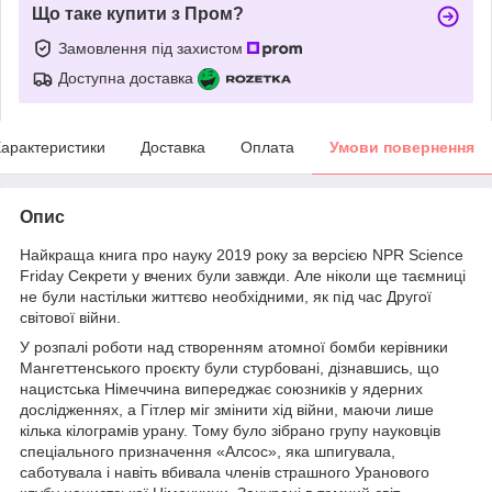
Що таке купити з Пром?
Замовлення під захистом
Доступна доставка
арактеристики
Доставка
Оплата
Умови повернення
Опис
Найкраща книга про науку 2019 року за версією NPR Science
Friday Секрети у вчених були завжди. Але ніколи ще таємниці
не були настільки життєво необхідними, як під час Другої
світової війни.
У розпалі роботи над створенням атомної бомби керівники
Мангеттенського проєкту були стурбовані, дізнавшись, що
нацистська Німеччина випереджає союзників у ядерних
дослідженнях, а Гітлер міг змінити хід війни, маючи лише
кілька кілограмів урану. Тому було зібрано групу науковців
спеціального призначення «Алсос», яка шпигувала,
саботувала і навіть вбивала членів страшного Уранового