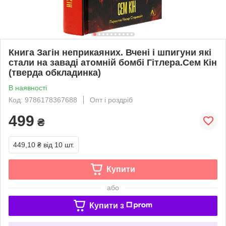
Книга Загін неприкаяних. Вчені і шпигуни які
стали на заваді атомній бомбі Гітлера.Сем Кін
(тверда обкладинка)
В наявності
Код: 9786178367688
Опт і роздріб
499
₴
449,10 ₴
від 10 шт.
Купити
або
Купити з