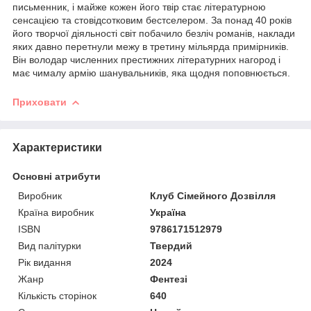
письменник, і майже кожен його твір стає літературною
сенсацією та стовідсотковим бестселером. За понад 40 років
його творчої діяльності світ побачило безліч романів, наклади
яких давно перетнули межу в третину мільярда примірників.
Він володар численних престижних літературних нагород і
має чималу армію шанувальників, яка щодня поповнюється.
Приховати
Характеристики
Основні атрибути
Виробник
Клуб Сімейного Дозвілля
Країна виробник
Україна
ISBN
9786171512979
Вид палітурки
Твердий
Рік видання
2024
Жанр
Фентезі
Кількість сторінок
640