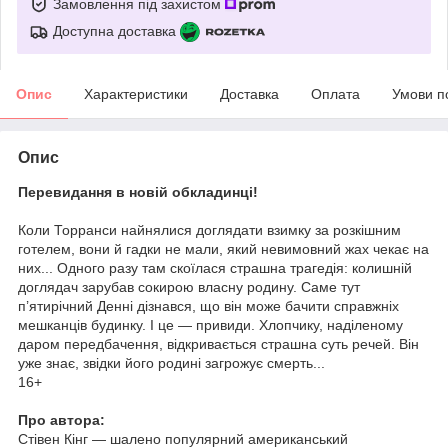
Замовлення під захистом
Доступна доставка
Опис
Характеристики
Доставка
Оплата
Умови п
Опис
Перевидання в новій обкладинці!
Коли Торранси найнялися доглядати взимку за розкішним
готелем, вони й гадки не мали, який невимовний жах чекає на
них... Одного разу там скоїлася страшна трагедія: колишній
доглядач зарубав сокирою власну родину. Саме тут
п’ятирічний Денні дізнався, що він може бачити справжніх
мешканців будинку. І це — привиди. Хлопчику, наділеному
даром передбачення, відкривається страшна суть речей. Він
уже знає, звідки його родині загрожує смерть...
16+
Про автора:
Стівен Кінг — шалено популярний американський