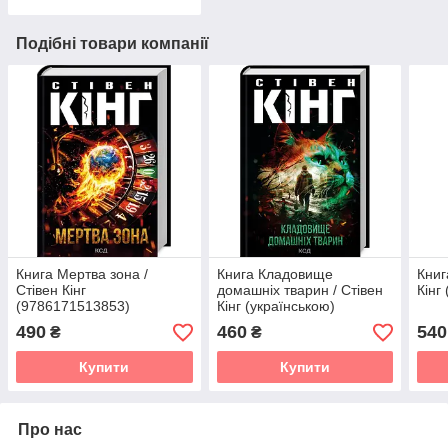
Подібні товари компанії
Книга Мертва зона /
Книга Кладовище
Книг
Стівен Кінг
домашніх тварин / Стівен
Кінг
(9786171513853)
Кінг (українською)
(українською)
490
460
540
₴
₴
Купити
Купити
Про нас