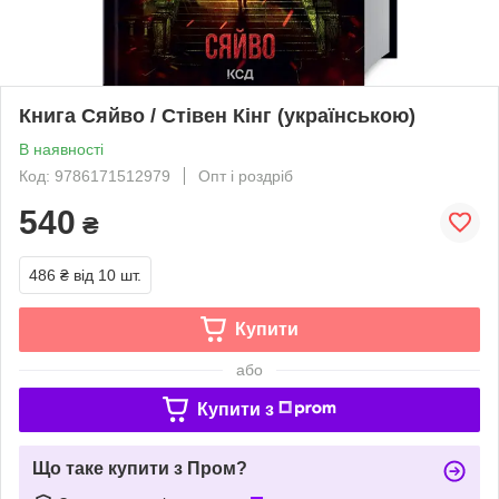
Книга Сяйво / Стівен Кінг (українською)
В наявності
Код: 9786171512979
Опт і роздріб
540
₴
486 ₴
від 10 шт.
Купити
або
Купити з
Що таке купити з Пром?