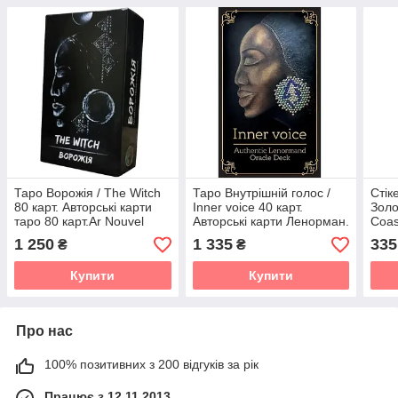
Таро Ворожія / The Witch
Таро Внутрішній голос /
Стік
80 карт. Авторські карти
Inner voice 40 карт.
Золо
таро 80 карт.Ar Nouvel
Авторські карти Ленорман.
Coas
(4820000099295)
Ar Nouvel
(482
1 250
1 335
335
₴
₴
(Українська / Англійська)
(4820000099288)
(анг
Купити
Купити
Про нас
100% позитивних з 200 відгуків за рік
Працює з 12.11.2013