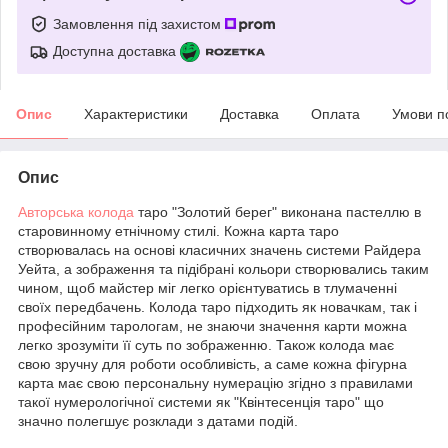
Замовлення під захистом
Доступна доставка
Опис
Характеристики
Доставка
Оплата
Умови п
Опис
Авторська колода
таро "Золотий берег" виконана пастеллю в
старовинному етнічному стилі. Кожна карта таро
створювалась на основі класичних значень системи Райдера
Уейта, а зображення та підібрані кольори створювались таким
чином, щоб майстер міг легко орієнтуватись в тлумаченні
своїх передбачень. Колода таро підходить як новачкам, так і
професійним тарологам, не знаючи значення карти можна
легко зрозуміти її суть по зображенню. Також колода має
свою зручну для роботи особливість, а саме кожна фігурна
карта має свою персональну нумерацію згідно з правилами
такої нумерологічної системи як "Квінтесенція таро" що
значно полегшує розклади з датами подій.