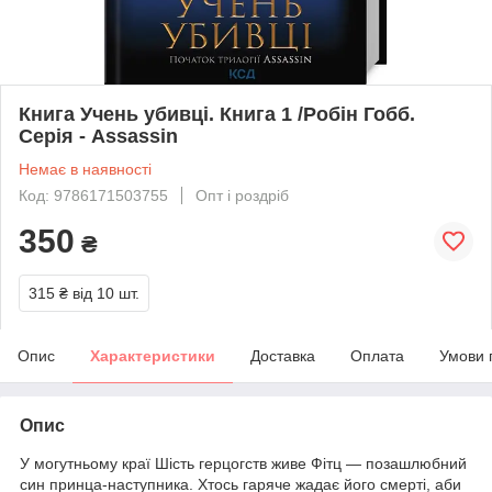
Книга Учень убивці. Книга 1 /Робін Гобб.
Серія - Assassin
Немає в наявності
Код: 9786171503755
Опт і роздріб
350
₴
315 ₴
від 10 шт.
Опис
Характеристики
Доставка
Оплата
Умови 
Опис
У могутньому краї Шість герцогств живе Фітц — позашлюбний
син принца-наступника. Хтось гаряче жадає його смерті, аби