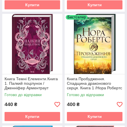
Купити
Купити
Бестселер
Книга Темні Елементи.Книга
Книга Пробудження.
1. Палкий поцілунок /
Спадщина драконового
Дженніфер Арментраут
серця. Книга 1 /Нора Робертс
(українською)
Готово до відправки
Готово до відправки
440
400
₴
₴
Купити
Купити