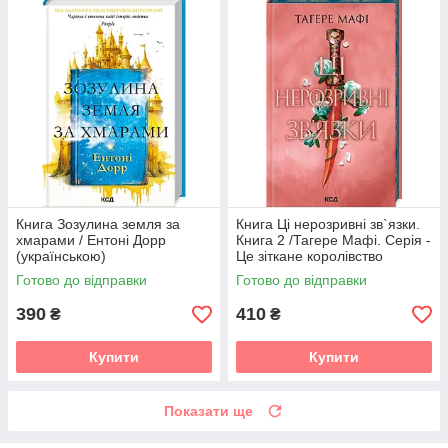
Книга Зозулина земля за
Книга Ці нерозривні зв`язки.
хмарами / Ентоні Дорр
Книга 2 /Тагере Мафі. Серія -
(українською)
Це зіткане королівство
Готово до відправки
Готово до відправки
390
410
₴
₴
Купити
Купити
Показати ще