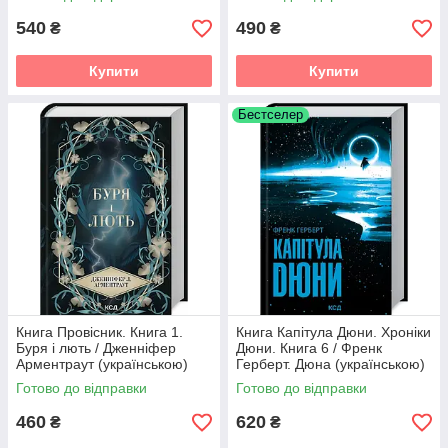
540
490
₴
₴
Купити
Купити
Бестселер
Книга Провісник. Книга 1.
Книга Капітула Дюни. Хроніки
Буря і лють / Дженніфер
Дюни. Книга 6 / Френк
Арментраут (українською)
Герберт. Дюна (українською)
Готово до відправки
Готово до відправки
460
620
₴
₴