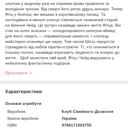
хлопчик у жодному разі не отримав право правління та
володіння троном. Від смерті його рятує дідусь-монарх. Тепер
Фітц у безпеці, він мешкає в королівському палаці. Та
несподівано в кімнаті хлопця з’являється таємничий старий,
на ймення Чейд. Ця зустріч назавжди змінює життя Фітца. Він
стає на шлях асасина — холоднокровного шпигуна-вбивці,
для якого смерть — справжнісіньке ремесло. І хлопець
майстерно опановує цю науку. Тим часом Шість герцогств
страждають від набігів піратів-острів’ян. Ті, хто опиняються в
їхньому полоні, назавжди втрачають людяність та інтерес до
життя... Щоб захистити свій край, Фітц і Чейд вирушають у
небезпечну фантастичну подорож.
Приховати
Характеристики
Основні атрибути
Виробник
Клуб Сімейного Дозвілля
Країна виробник
Україна
ISBN
9786171503755