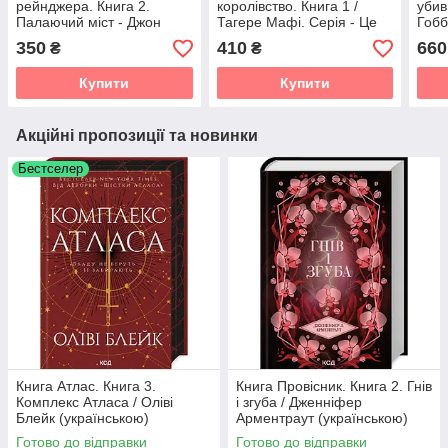
рейнджера. Книга 2.
королівство. Книга 1 /
убив
Палаючий міст - Джон
Тагере Мафі. Серія - Це
Гобб
Фланаґан
зіткане королівство
(Ass
350
410
660
₴
₴
Купити
Купити
Акційні пропозиції та новинки
Бестселер
Книга Атлас. Книга 3.
Книга Провісник. Книга 2. Гнів
Комплекс Атласа / Оліві
і згуба / Дженніфер
Блейк (українською)
Арментраут (українською)
Готово до відправки
Готово до відправки