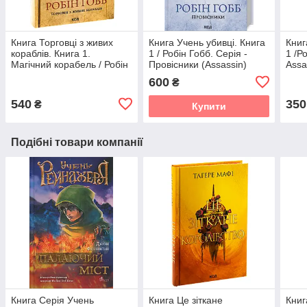
Книга Торговці з живих
Книга Учень убивці. Книга
Книг
кораблів. Книга 1.
1 / Робін Гобб. Серія -
1 /Р
Магічний корабель / Робін
Провісники (Assassin)
Assa
Гобб (українською)
(українською)
600
₴
540
350
₴
Купити
Подібні товари компанії
Книга Серія Учень
Книга Це зіткане
Книг