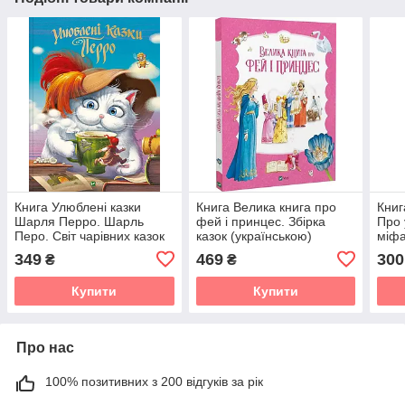
Книга Улюблені казки
Книга Велика книга про
Книг
Шарля Перро. Шарль
фей і принцес. Збірка
Про 
Перо. Світ чарівних казок
казок (українською)
міфа
(українською)
Жур
349
469
300
₴
₴
Купити
Купити
Про нас
100% позитивних з 200 відгуків за рік