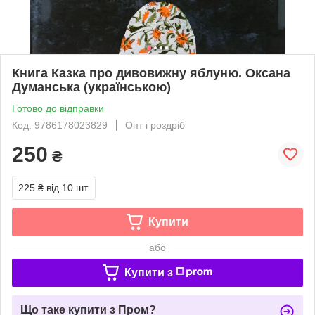
Книга Казка про дивовижну яблуню. Оксана
Думанська (українською)
Готово до відправки
Код: 9786178023829
Опт і роздріб
250
₴
225 ₴
від 10 шт.
Купити
або
Купити з
Що таке купити з Пром?