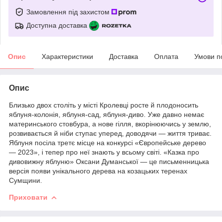
Замовлення під захистом
Доступна доставка
Опис
Характеристики
Доставка
Оплата
Умови п
Опис
Близько двох століть у місті Кролевці росте й плодоносить
яблуня-колонія, яблуня-сад, яблуня-диво. Уже давно немає
материнського стовбура, а нове гілля, вкорінюючись у землю,
розвивається й ніби ступає уперед, доводячи — життя триває.
Яблуня посіла третє місце на конкурсі «Європейське дерево
— 2023», і тепер про неї знають у всьому світі. «Казка про
дивовижну яблуню» Оксани Думанської — це письменницька
версія появи унікального дерева на козацьких теренах
Сумщини.
Приховати