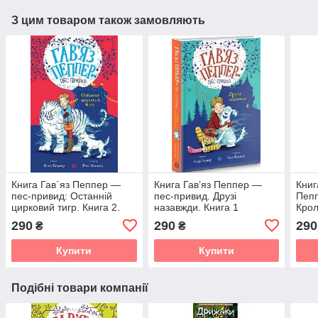
З цим товаром також замовляють
Книга Гав`яз Пеппер —
Книга Гав’яз Пеппер —
Книг
пес-привид: Останній
пес-привид. Друзі
Пепп
цирковий тигр. Книга 2.
назавжди. Книга 1
Крол
Клер Баркер
Книг
290
290
290
₴
₴
(українською)
Купити
Купити
Подібні товари компанії