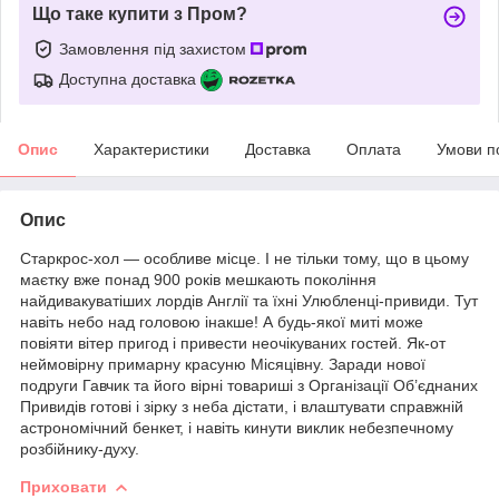
Що таке купити з Пром?
Замовлення під захистом
Доступна доставка
Опис
Характеристики
Доставка
Оплата
Умови п
Опис
Старкрос-хол — особливе місце. І не тільки тому, що в цьому
маєтку вже понад 900 років мешкають покоління
найдивакуватіших лордів Англії та їхні Улюбленці-привиди. Тут
навіть небо над головою інакше! А будь-якої миті може
повіяти вітер пригод і привести неочікуваних гостей. Як-от
неймовірну примарну красуню Місяцівну. Заради нової
подруги Гавчик та його вірні товариші з Організації Об’єднаних
Привидів готові і зірку з неба дістати, і влаштувати справжній
астрономічний бенкет, і навіть кинути виклик небезпечному
розбійнику-духу.
Приховати