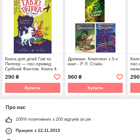
Книга для дітей Гав`яз
Дрижаки. Комплект з 3-х
Книг
Пеппер — пес-привид:
книг - Р. Л. Стайн
пес-
Срібний Фантом. Книга 4.
наза
Клер Баркер
290
960
290
₴
₴
Купити
Купити
Про нас
100% позитивних з 200 відгуків за рік
Працює з 12.11.2013