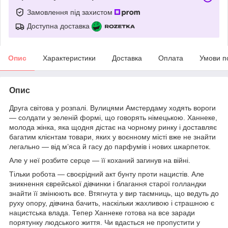
Замовлення під захистом
Доступна доставка
Опис
Характеристики
Доставка
Оплата
Умови п
Опис
Друга світова у розпалі. Вулицями Амстердаму ходять вороги
— солдати у зеленій формі, що говорять німецькою. Ханнеке,
молода жінка, яка щодня дістає на чорному ринку і доставляє
багатим клієнтам товари, яких у воєнному місті вже не знайти
легально — від м’яса й гасу до парфумів і нових шкарпеток.
Але у неї розбите серце — її коханий загинув на війні.
Тільки робота — своєрідний акт бунту проти нацистів. Але
зникнення єврейської дівчинки і благання старої голландки
знайти її змінюють все. Втягнута у вир таємниць, що ведуть до
руху опору, дівчина бачить, наскільки жахливою і страшною є
нацистська влада. Тепер Ханнеке готова на все заради
порятунку людського життя. Чи вдасться не пропустити у