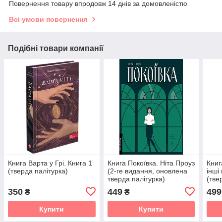
Повернення товару впродовж 14 днів за домовленістю
Всі умови повернення
Подібні товари компанії
Книга Варта у Грі. Книга 1
Книга Покоївка. Ніта Проуз
Книг
(тверда палітурка)
(2-ге видання, оновлена
інші
тверда палітурка)
(тве
(українською)
(укр
350
449
499
₴
₴
Купити
Купити