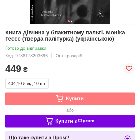
Книга Дівчина у блакитному пальті. Моніка
Гессе (тверда палітурка) (українською)
Готово до відправки
Код: 9786178203696
Опт і роздріб
449
₴
404,10 ₴
від 10 шт.
Купити
або
Купити з
Що таке купити з Пром?