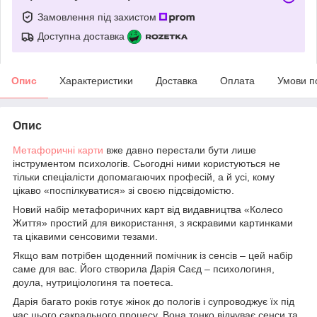
Замовлення під захистом
Доступна доставка
Опис
Характеристики
Доставка
Оплата
Умови п
Опис
Метафоричні карти
вже давно перестали бути лише
інструментом психологів. Сьогодні ними користуються не
тільки спеціалісти допомагаючих професій, а й усі, кому
цікаво «поспілкуватися» зі своєю підсвідомістю.
Новий набір метафоричних карт від видавництва «Колесо
Життя» простий для використання, з яскравими картинками
та цікавими сенсовими тезами.
Якщо вам потрібен щоденний помічник із сенсів – цей набір
саме для вас. Його створила Дарія Саєд – психологиня,
доула, нутриціологиня та поетеса.
Дарія багато років готує жінок до пологів і супроводжує їх під
час цього сакрального процесу. Вона тонко відчуває сенси та