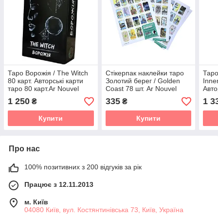
Таро Ворожія / The Witch
Стікерпак наклейки таро
Таро
80 карт. Авторські карти
Золотий берег / Golden
Inne
таро 80 карт.Ar Nouvel
Coast 78 шт. Ar Nouvel
Авто
(4820000099295)
(4820000099301)
Ar N
1 250
335
1 3
₴
₴
(Українська / Англійська)
(англійська)
(482
Купити
Купити
Про нас
100% позитивних з 200 відгуків за рік
Працює з 12.11.2013
м. Київ
04080 Київ, вул. Костянтинівська 73, Київ, Україна