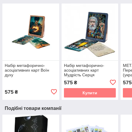
Набір метафорично-
Набір метафорично-
МЕТ
асоціативних карт Воїн
асоціативних карт
Пере
духу
Мудрість Серця
(укр
575
575
₴
575
₴
Купити
Подібні товари компанії