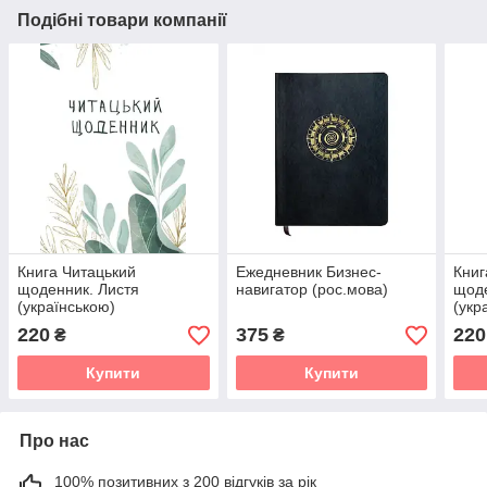
Подібні товари компанії
Книга Читацький
Ежедневник Бизнес-
Книг
щоденник. Листя
навигатор (рос.мова)
щод
(українською)
(укр
220
375
220
₴
₴
Купити
Купити
Про нас
100% позитивних з 200 відгуків за рік