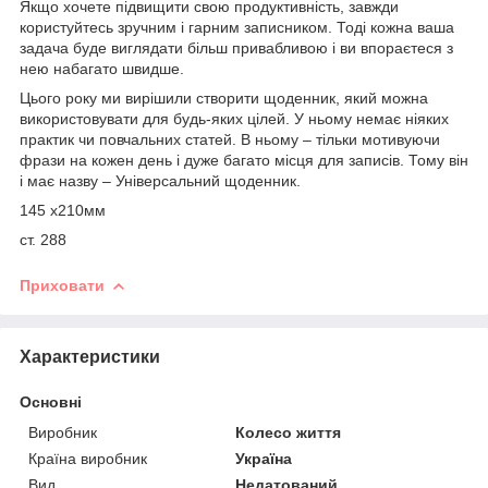
Якщо хочете підвищити свою продуктивність, завжди
користуйтесь зручним і гарним записником. Тоді кожна ваша
задача буде виглядати більш привабливою і ви впораєтеся з
нею набагато швидше.
Цього року ми вирішили створити щоденник, який можна
використовувати для будь-яких цілей. У ньому немає ніяких
практик чи повчальних статей. В ньому – тільки мотивуючи
фрази на кожен день і дуже багато місця для записів. Тому він
і має назву – Універсальний щоденник.
145 х210мм
ст. 288
Приховати
Характеристики
Основні
Виробник
Колесо життя
Країна виробник
Україна
Вид
Недатований