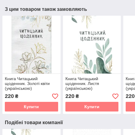
З цим товаром також замовляють
Книга Читацький
Книга Читацький
Книг
щоденник. Золоті квіти
щоденник. Листя
щоде
(українською)
(українською)
(укр
220
220
220
₴
₴
Купити
Купити
Подібні товари компанії