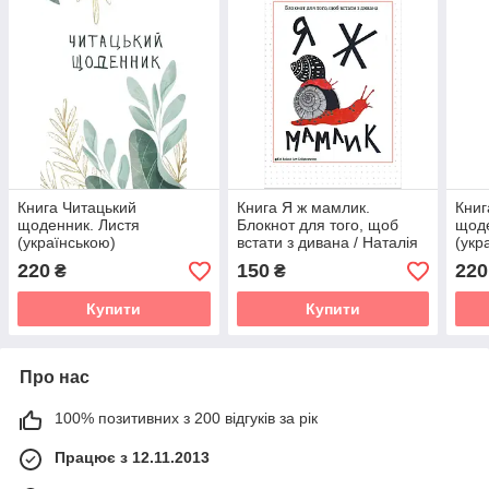
Книга Читацький
Книга Я ж мамлик.
Книг
щоденник. Листя
Блокнот для того, щоб
щод
(українською)
встати з дивана / Наталія
(укр
Васильєва (українською)
220
150
220
₴
₴
Купити
Купити
Про нас
100% позитивних з 200 відгуків за рік
Працює з 12.11.2013