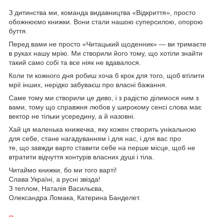
З дитинства ми, команда видавництва «Відкриття», просто
обожнюємо книжки. Вони стали нашою суперсилою, опорою
буття.
Перед вами не просто «Читацький щоденник» — ви тримаєте
в руках нашу мрію. Ми створили його тому, що хотіли знайти
такий само собі та все ніяк не вдавалося.
Коли ти кожного дня робиш хоча б крок для того, щоб втілити
мрії інших, нерідко забуваєш про власні бажання.
Саме тому ми створили це диво, і з радістю ділимося ним з
вами, тому що справжня любов у широкому сенсі слова має
вектор не тільки усередину, а й назовні.
Хай ця маленька книжечка, яку кожен створить унікальною
для себе, стане нагадуванням і для нас, і для вас про
те, що завжди варто ставити себе на перше місце, щоб не
втратити відчуття контурів власних душі і тіла.
Читаймо книжки, бо ми того варті!
Слава Україні, а русні звізда!
З теплом, Наталія Васильєва,
Олександра Ломака, Катерина Банделет.