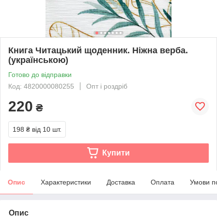
Книга Читацький щоденник. Ніжна верба.
(українською)
Готово до відправки
Код: 4820000080255
Опт і роздріб
220
₴
198 ₴
від 10 шт.
Купити
Опис
Характеристики
Доставка
Оплата
Умови п
Опис