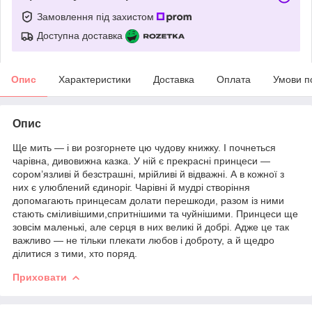
Замовлення під захистом
Доступна доставка
Опис
Характеристики
Доставка
Оплата
Умови п
Опис
Ще мить — і ви розгорнете цю чудову книжку. І почнеться
чарівна, дивовижна казка. У ній є прекрасні принцеси —
сором’язливі й безстрашні, мрійливі й відважні. А в кожної з
них є улюблений єдиноріг. Чарівні й мудрі створіння
допомагають принцесам долати перешкоди, разом із ними
стають сміливішими,спритнішими та чуйнішими. Принцеси ще
зовсім маленькі, але серця в них великі й добрі. Адже це так
важливо — не тільки плекати любов і доброту, а й щедро
ділитися з тими, хто поряд.
Приховати