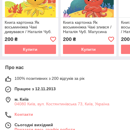
Книга картонка Як
Книга картонка Як
Книг
восьминіжка Чакі
восьминіжка Чакі злився /
вось
дивувався / Наталія Чуб.
Наталія Чуб. Матусина
/ На
Матусина бібліотечка
бібліотечка (українською)
бібл
200
200
200
₴
₴
(українською)
Купити
Купити
Про нас
100% позитивних з 200 відгуків за рік
Працює з 12.11.2013
м. Київ
04080 Київ, вул. Костянтинівська 73, Київ, Україна
Контакти
Сьогодні вихідний
Показати весь графік роботи