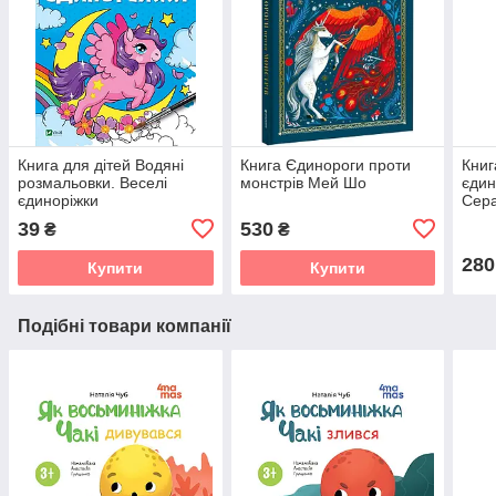
Книга для дітей Водяні
Книга Єдинороги проти
Книг
розмальовки. Веселі
монстрів Мей Шо
єдин
єдиноріжки
Сера
Пізн
39
530
₴
₴
(укр
280
Купити
Купити
Подібні товари компанії