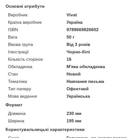
Основні атрибути
Виробник
Vivat
Країна виробник
Україна
ISBN
9789669826602
Вага
50 г
Вікова група
Від 3 років
Ілюстрації
Чорно-білі
Кількість сторінок
16
Обкладинка
М'яка обкладинка
Стан
Новий
Тематика
Навчання письма
Тип паперу
Офсетний
Мова видання
Українська
Формат
Довжина
230 мм
Ширина
195 мм
Користувальницькі характеристики
Серія
Готуємось до школи разом