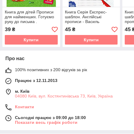
Книга для дітей Прописи
Книга Серія Експрес-
Книг
для найменших. Готуємо
шаблон. Англійські
шабл
руку до письма .
прописи - Василь
проп
Готуємось до школи разом
Федієнко
Кал
39
45
45
₴
₴
- Ва
Купити
Купити
Про нас
100% позитивних з 200 відгуків за рік
Працює з 12.11.2013
м. Київ
04080 Київ, вул. Костянтинівська 73, Київ, Україна
Контакти
Сьогодні працює з 09:00 до 18:00
Показати весь графік роботи