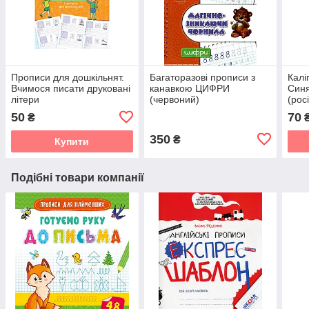
Прописи для дошкільнят.
Багаторазові прописи з
Калі
Вчимося писати друковані
канавкою ЦИФРИ
Синя
літери
(червоний)
(рос
50
70
₴
350
₴
Купити
Подібні товари компанії