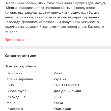
і маленький Кролик, який готує приємний сюрприз для матусі,
і Мишка, щаслива через настання канікул, і неслухняне
Каченя, яке заважає друзям вирушити у відпустку, і багато
інших персонажів, знайомство з якими подарує справжню
насолоду. Дозвольте «Прекрасним бабусиним казочкам із
садочка» зачарувати й заспокоїти вас перед сном. Казкового
читання!
Приховати
Характеристики
Основні атрибути
Виробник
Vivat
Країна виробник
Україна
ISBN
9786171703391
Вікова група
Для дошкільнят
Рік видання
2024
Жанр
Казка
Ілюстрації
Кольорові