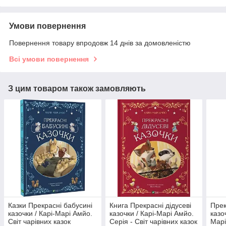
Умови повернення
Повернення товару впродовж 14 днів за домовленістю
Всі умови повернення
З цим товаром також замовляють
Казки Прекрасні бабусині
Книга Прекрасні дідусеві
Прек
казочки / Карі-Марі Амйо.
казочки / Карі-Марі Амйо.
казо
Світ чарівних казок
Серія - Світ чарівних казок
Марі