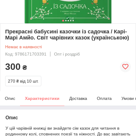
Прекрасні бабусині казочки із садочка / Карі-
Марі Амйо. Світ чарівних казок (українською)
Немає в наявності
Код: 9786171703391
Опт і роздріб
300
₴
270 ₴
від 10 шт.
Опис
Характеристики
Доставка
Оплата
Умови 
Опис
У цій чарівній книжці ви знайдете сім казок для читання в
родинному колі, сповнених поезії та ніжності. До вас завітають