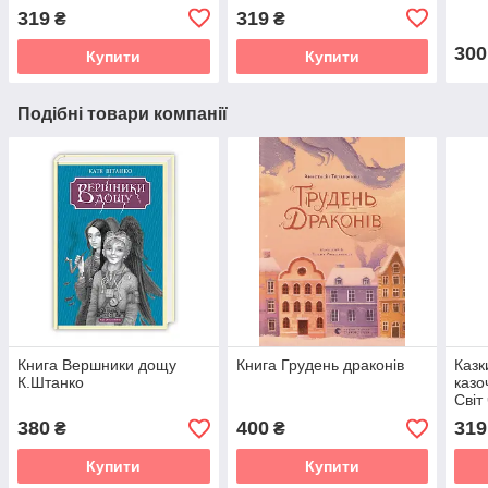
(українською)
(українською)
казо
319
319
₴
₴
300
Купити
Купити
Подібні товари компанії
Книга Вершники дощу
Книга Грудень драконів
Казк
К.Штанко
казо
Світ
(укр
380
400
319
₴
₴
Купити
Купити