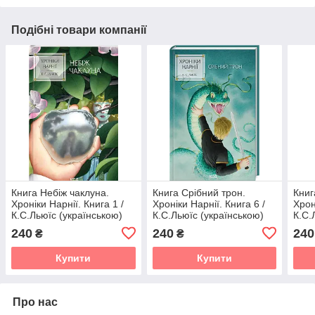
Подібні товари компанії
Книга Небіж чаклуна.
Книга Срібний трон.
Книг
Хроніки Нарнії. Книга 1 /
Хроніки Нарнії. Книга 6 /
Хрон
К.С.Льюїс (українською)
К.С.Льюїс (українською)
К.С.
240
240
240
₴
₴
Купити
Купити
Про нас