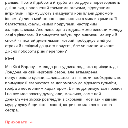
раніше. Проте її доброта й турбота про друзів перетворюють
дні на вир, наповнений таємними втечами, підступними
інтригами, і примушують вигадувати нові плани допомоги
іншим. Дівчина майстерно справляється з мисливцями за її
багатством, фальшивими подругами, настирним
залицяльником. Але лише одна людина може вивести молоду
леді з рівноваги й примусити забути про вишукані манери й
спокій - пихатий джентльмен, котрий пробуджує в ній усі
страхи й невідомі до цього почуття, Але чи зможе кохання
дійсно побороти різні перепони?
Кітті
Міс Кітті Барлоу - молода розсудлива леді, яка приїздить до
Лондона на свій черговий сезон, але затьмарена
популярністю кузини, залишається в тіні, поки необхідність не
примушує її звернутися за допомогою до відомого гульвіси,
графа з нестерпним характером. Він не дотримується правил
і на все має власну думку, але, можливо, саме цей
джентльмен зможе розгледіти в скромній і мовчазній дівчині
мудру душу й щирість - якості, котрих не має легковажна
сестра.
Приховати