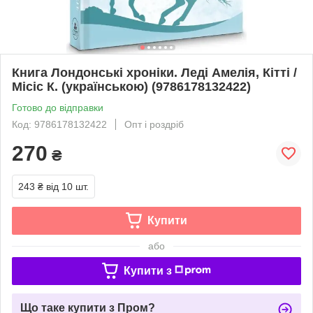
Книга Лондонські хроніки. Леді Амелія, Кітті /
Місіс К. (українською) (9786178132422)
Готово до відправки
Код: 9786178132422
Опт і роздріб
270
₴
243 ₴
від 10 шт.
Купити
або
Купити з
Що таке купити з Пром?