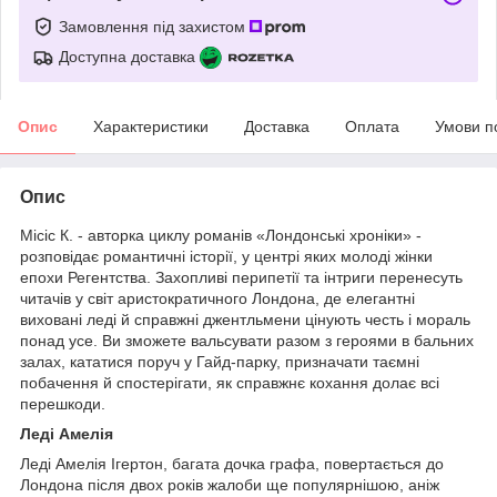
Замовлення під захистом
Доступна доставка
Опис
Характеристики
Доставка
Оплата
Умови п
Опис
Місіс К. - авторка циклу романів «Лондонські хроніки» -
розповідає романтичні історії, у центрі яких молоді жінки
епохи Регентства. Захопливі перипетії та інтриги перенесуть
читачів у світ аристократичного Лондона, де елегантні
виховані леді й справжні джентльмени цінують честь і мораль
понад усе. Ви зможете вальсувати разом з героями в бальних
залах, кататися поруч у Гайд-парку, призначати таємні
побачення й спостерігати, як справжнє кохання долає всі
перешкоди.
Леді Амелія
Леді Амелія Ігертон, багата дочка графа, повертається до
Лондона після двох років жалоби ще популярнішою, аніж