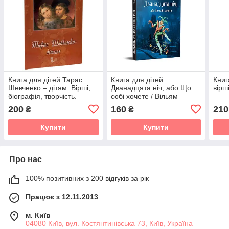
Книга для дітей Тарас
Книга для дітей
Книг
Шевченко – дітям. Вірші,
Дванадцята ніч, або Що
вірш
біографія, творчість.
собі хочете / Вільям
Класика Серія Апріорі -
Шекспір. Серія
200
160
210
₴
₴
дітям
Літературна скарбничка
Купити
Купити
Про нас
100% позитивних з 200 відгуків за рік
Працює з 12.11.2013
м. Київ
04080 Київ, вул. Костянтинівська 73, Київ, Україна