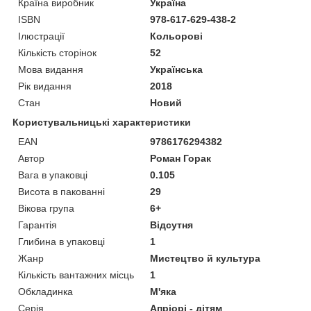
Країна виробник
Україна
ISBN
978-617-629-438-2
Ілюстрації
Кольорові
Кількість сторінок
52
Мова видання
Українська
Рік видання
2018
Стан
Новий
Користувальницькі характеристики
EAN
9786176294382
Автор
Роман Горак
Вага в упаковці
0.105
Висота в пакованні
29
Вікова група
6+
Гарантія
Відсутня
Глибина в упаковці
1
Жанр
Мистецтво й культура
Кількість вантажних місць
1
Обкладинка
М'яка
Серія
Апріорі - дітям