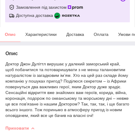
Замовлення під захистом
Доступна доставка
Опис
Характеристики
Доставка
Оплата
Умови п
Опис
Доктор Джон Дуліттл вирушає у далекий заморський край,
щоб побачитися та потоваришувати з не менш талановитим
натуралістом із загадковим ім’ям. Хто на цей раз складе йому
компанію у пошуках пригод? Поділюся секретом – із Африки
повернуться два важливих герої, яким Доктор дуже зрадіє.
Сенсаційні відкриття вже знайомих вам героїв, корида, війна,
коронація, подорож по океанському та морському дні – невже
це все пов’язане із нашим Доктором? Так, так, так, і ще багато
всього іншого. Тож пориньмо в атмосферу пригод із новим
оповідачем, який все це бачив на власні очі!
Приховати