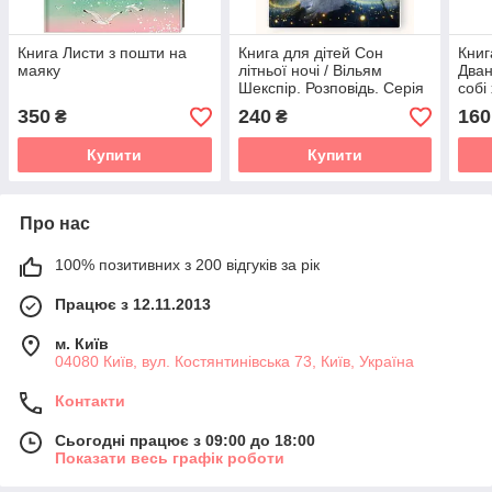
Книга Листи з пошти на
Книга для дітей Сон
Книг
маяку
літньої ночі / Вільям
Дван
Шекспір. Розповідь. Серія
собі
Літературна скарбничка
Шекс
350
240
160
₴
₴
Літе
Купити
Купити
Про нас
100% позитивних з 200 відгуків за рік
Працює з 12.11.2013
м. Київ
04080 Київ, вул. Костянтинівська 73, Київ, Україна
Контакти
Сьогодні працює з 09:00 до 18:00
Показати весь графік роботи