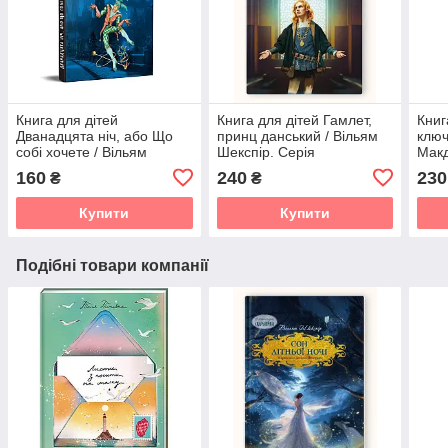
Книга для дітей
Книга для дітей Гамлет,
Книг
Дванадцята ніч, або Що
принц данський / Вільям
ключ
собі хочете / Вільям
Шекспір. Серія
Макд
Шекспір. Серія
Літературна скарбничка
Літе
160
240
230
₴
₴
Літературна скарбничка
Купити
Купити
Подібні товари компанії