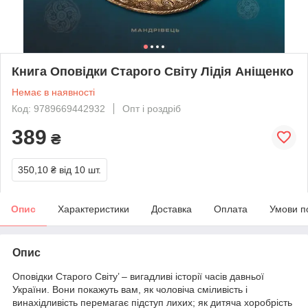
Книга Оповідки Старого Світу Лідія Аніщенко
Немає в наявності
Код: 9789669442932
Опт і роздріб
389
₴
350,10 ₴
від 10 шт.
Опис
Характеристики
Доставка
Оплата
Умови п
Опис
Оповідки Старого Світу’ – вигадливі історії часів давньої
України. Вони покажуть вам, як чоловіча сміливість і
винахідливість перемагає підступ лихих; як дитяча хоробрість