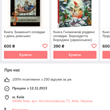
Книга Знамениті оповідки
Книга Гномичкові різдвяні
Книг
з діянь римських
оповідки. Бернадетта
Луід
Бородзюк (українською)
600
390
600
₴
₴
Купити
Купити
Про нас
100% позитивних з 200 відгуків за рік
Працює з 12.11.2013
м. Київ
04080 Київ, вул. Костянтинівська 73, Київ, Україна
Контакти