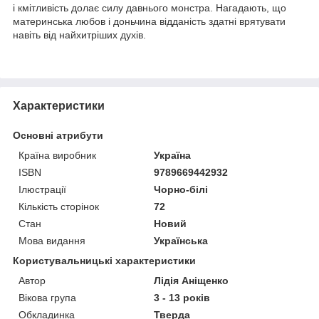
і кмітливість долає силу давнього монстра. Нагадають, що
материнська любов і доньчина відданість здатні врятувати
навіть від найхитріших духів.
Характеристики
Основні атрибути
Країна виробник
Україна
ISBN
9789669442932
Ілюстрації
Чорно-білі
Кількість сторінок
72
Стан
Новий
Мова видання
Українська
Користувальницькі характеристики
Автор
Лідія Аніщенко
Вікова група
3 - 13 років
Обкладинка
Тверда