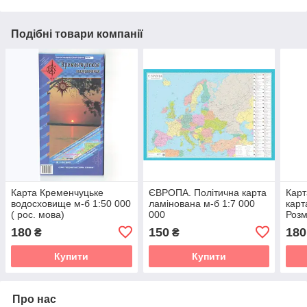
Подібні товари компанії
Карта Кременчуцьке
ЄВРОПА. Політична карта
Карт
водосховище м-б 1:50 000
ламінована м-б 1:7 000
карт
( рос. мова)
000
Розм
180
150
180
₴
₴
Купити
Купити
Про нас