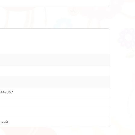
7447367
ький