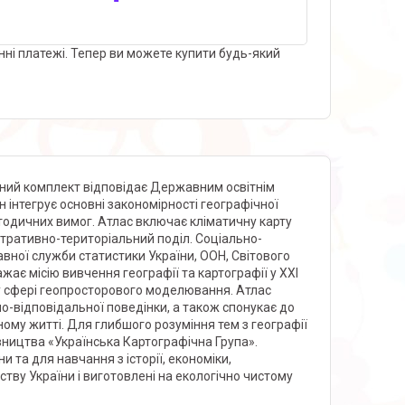
нні платежі. Тепер ви можете купити будь-який
фічний комплект відповідає Державним освітнім
н інтегрує основні закономірності географічної
етодичних вимог. Атлас включає кліматичну карту
стративно-територіальний поділ. Соціально-
вної служби статистики України, ООН, Світового
жає місію вивчення географії та картографії у ХХІ
ь у сфері геопросторового моделювання. Атлас
о-відповідальної поведінки, а також спонукає до
ому житті. Для глибшого розуміння тем з географії
вництва «Українська Картографічна Група».
и та для навчання з історії, економіки,
ству України і виготовлені на екологічно чистому