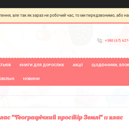
ення, але так як зараз не робочий час, то ми передзвонимо, або на
+380 (67) 627
ТЬКІВ
КНИГИ ДЛЯ ДОРОСЛИХ
АКЦІЇ
ЩОДЕННИКИ, БЛОК
ОБІЛЬНІ
НОВИНИ
ас "Географічний простір Землі" 11 клас