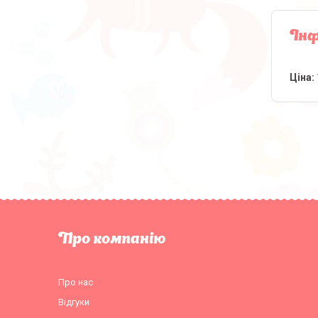
Інф
Ціна:
Про компанію
Про нас
Відгуки