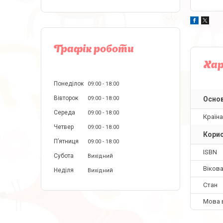
Графік роботи
Ха
Понеділок
09:00
18:00
Вівторок
Основ
09:00
18:00
Середа
09:00
18:00
Країн
Четвер
09:00
18:00
Корис
Пʼятниця
09:00
18:00
ISBN
Субота
Вихідний
Вікова
Неділя
Вихідний
Стан
Мова 