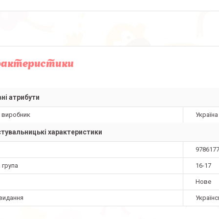
рактеристики
ні атрибути
а виробник
Україна
тувальницькі характеристики
978617
 група
16-17
Нове
видання
Українс