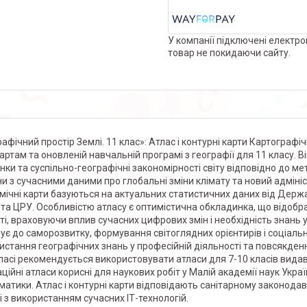
У компанії підключені електро
товар не покидаючи сайту.
рафічний простір Землі. 11 клас»: Атлас і контурні карти Картогра
артам та оновленій навчальній програмі з географії для 11 класу. Ві
нки та суспільно-географічні закономірності світу відповідно до м
ни з сучасними даними про глобальні зміни клімату та новий адміні
мічні карти базуються на актуальних статистичних даних від Держа
 та ЦРУ. Особливістю атласу є оптимістична обкладинка, що відобра
тті, враховуючи вплив сучасних цифрових змін і необхідність знан
ує до саморозвитку, формування світоглядних орієнтирів і соціальн
истання географічних знань у професійній діяльності та повсякденн
класі рекомендується використовувати атласи для 7-10 класів вида
ційні атласи корисні для наукових робіт у Малій академії наук Україн
матики. Атлас і контурні карти відповідають санітарному законодав
і з використанням сучасних ІТ-технологій.