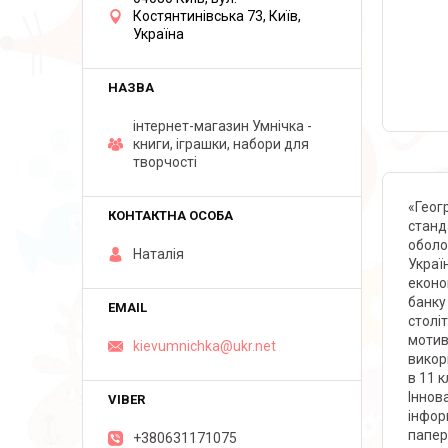
Костянтинівська 73, Київ,
Україна
інтернет-магазин Умнічка -
книги, іграшки, набори для
творчості
«Геог
станд
оболо
Наталія
Украї
еконо
банку
столі
мотив
kievumnichka@ukr.net
викор
в 11 
Іннова
інфор
папер
+380631171075