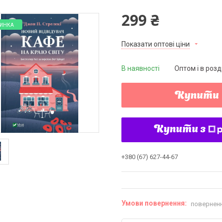
299 ₴
ИНКА
Показати оптові ціни
В наявності
Оптом і в розд
Купити
Купити з
+380 (67) 627-44-67
поверненн