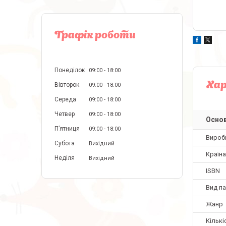
Графік роботи
Понеділок
09:00
18:00
Ха
Вівторок
09:00
18:00
Середа
09:00
18:00
Четвер
09:00
18:00
Основ
Пʼятниця
09:00
18:00
Вироб
Субота
Вихідний
Країн
Неділя
Вихідний
ISBN
Вид па
Жанр
Кількі