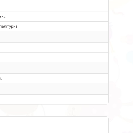
ька
палітурка
і.