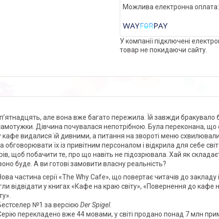
У компанії підключені електро
товар не покидаючи сайту.
 п’ятнадцять, але вона вже багато пережила. Їй завжди бракувало б
самотужки. Дівчина почувалася непотрібною. Була переконана, що с
 кафе видалися їй дивними, а питання на звороті меню схвилювали:
а обговорювати їх із привітним персоналом і відкрила для себе сві
рів, щоб побачити те, про що навіть не підозрювала. Хай як складає
воно буде. А ви готові замовити власну реальність?
Нова частина серії «The Why Cafe», що повертає читачів до закладу
гли відвідати у книгах «Кафе на краю світу», «Повернення до кафе н
ту».
Бестселер №1 за версією
Der Spigel
.
Серію перекладено вже 44 мовами, у світі продано понад 7 млн прим