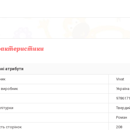
рактеристики
ні атрибути
ник
Vivat
а виробник
Україна
978617
літурки
Тверди
Роман
сть сторінок
208