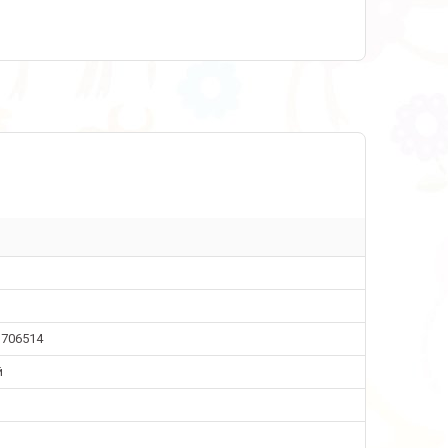
1706514
й