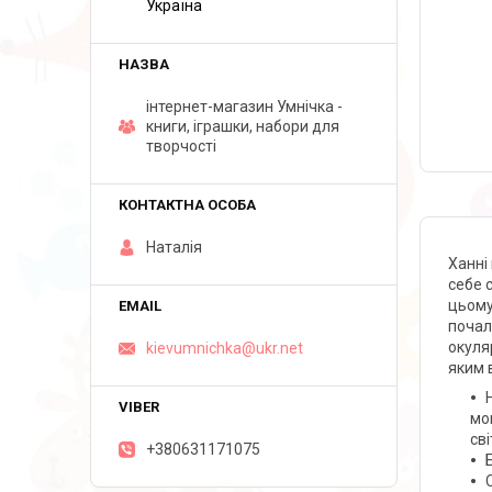
Україна
інтернет-магазин Умнічка -
книги, іграшки, набори для
творчості
Наталія
Ханні
себе 
цьому
почал
окуля
kievumnichka@ukr.net
яким 
мо
сві
+380631171075