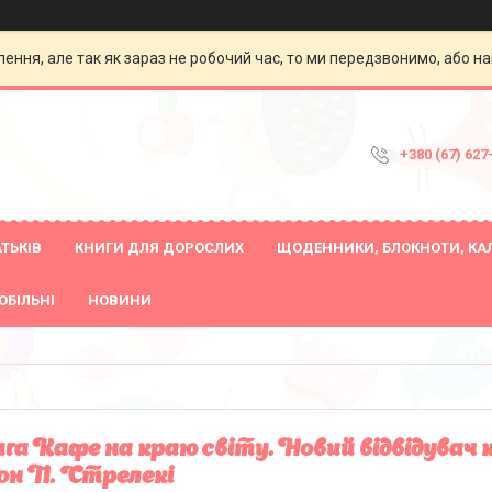
ення, але так як зараз не робочий час, то ми передзвонимо, або на
+380 (67) 627
ТЬКІВ
КНИГИ ДЛЯ ДОРОСЛИХ
ЩОДЕННИКИ, БЛОКНОТИ, КА
ОБІЛЬНІ
НОВИНИ
га Кафе на краю світу. Новий відвідувач к
н П. Стрелекі