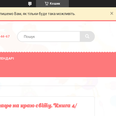
Кошик
пишемо Вам, як тільки буде така можливіть.
-44-67
ЛЕНДАРІ
афе на краю світу. Книга 4/