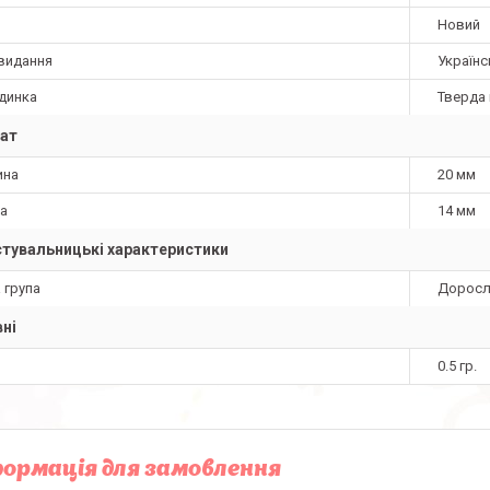
Новий
видання
Українс
динка
Тверда 
ат
ина
20 мм
а
14 мм
тувальницькі характеристики
 група
Доросл
ні
0.5 гр.
ормація для замовлення