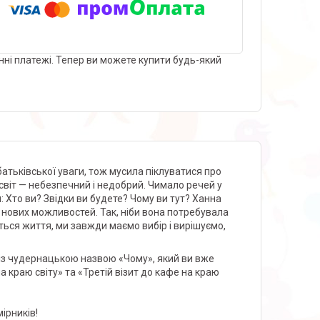
нні платежі. Тепер ви можете купити будь-який
атьківської уваги, тож мусила піклуватися про
віт — небезпечний і недобрий. Чимало речей у
 Хто ви? Звідки ви будете? Чому ви тут? Ханна
т нових можливостей. Так, ніби вона потребувала
ться життя, ми завжди маємо вибір і вирішуємо,
 із чудернацькою назвою «Чому», який ви вже
а краю світу» та «Третій візит до кафе на краю
ірників!