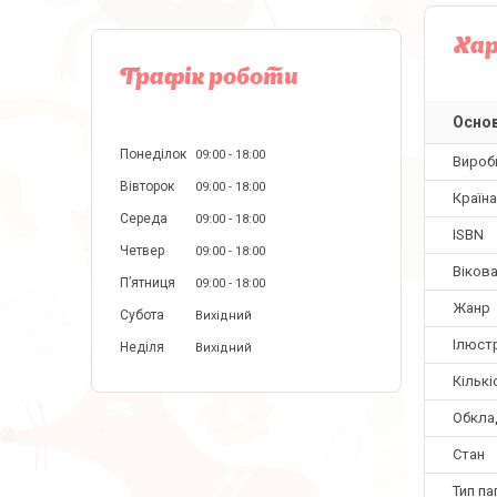
Ха
Графік роботи
Основ
Понеділок
09:00
18:00
Вироб
Вівторок
09:00
18:00
Країн
Середа
09:00
18:00
ISBN
Четвер
09:00
18:00
Вікова
Пʼятниця
09:00
18:00
Жанр
Субота
Вихідний
Ілюстр
Неділя
Вихідний
Кількі
Обкла
Стан
Тип па