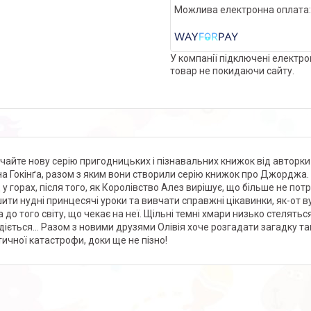
У компанії підключені електро
товар не покидаючи сайту.
ічайте нову серію пригодницьких і пізнавальних книжок від авторки
на Гокінґа, разом з яким вони створили серію книжок про Джорджа.
 у горах, після того, як Королівство Алез вирішує, що більше не по
ити нудні принцесячі уроки та вивчати справжні цікавинки, як-от ву
 до того світу, що чекає на неї. Щільні темні хмари низько стелятьс
діється... Разом з новими друзями Олівія хоче розгадати загадку т
тичної катастрофи, доки ще не пізно!