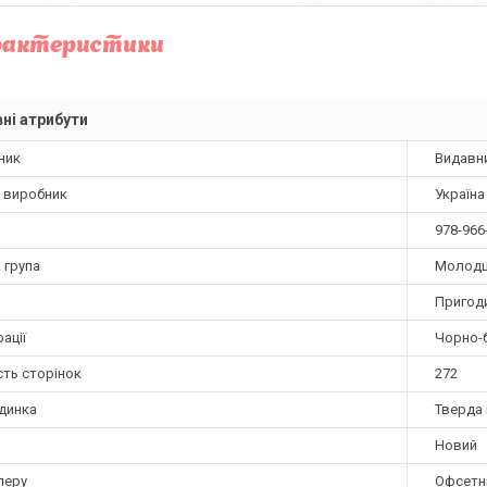
рактеристики
ні атрибути
ник
Видавн
а виробник
Україна
978-966
 група
Молод
Пригод
ації
Чорно-б
сть сторінок
272
динка
Тверда 
Новий
перу
Офсетн