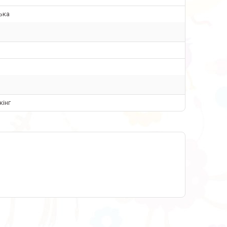
ька
кінг