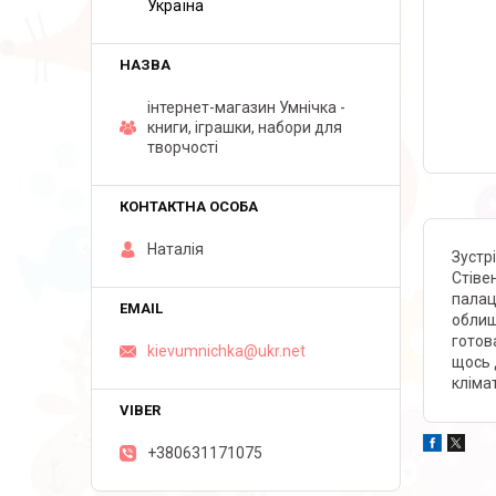
Україна
інтернет-магазин Умнічка -
книги, іграшки, набори для
творчості
Наталія
Зустр
Стіве
палац
облиш
готова
kievumnichka@ukr.net
щось 
кліма
+380631171075