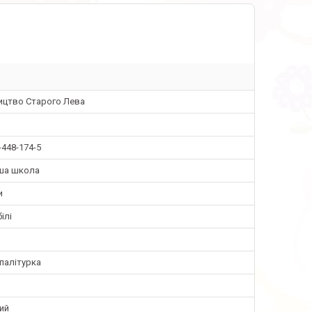
ицтво Старого Лева
-448-174-5
ша школа
и
ілі
палітурка
ий