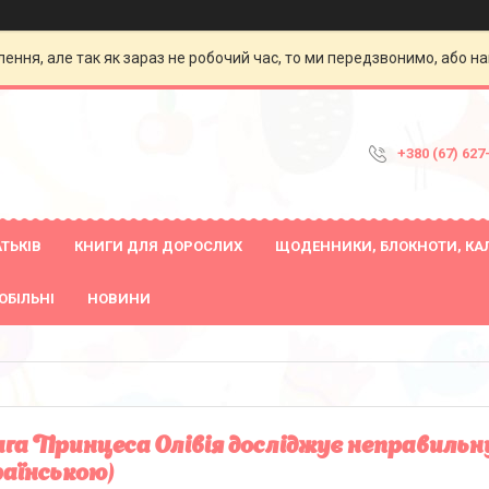
ення, але так як зараз не робочий час, то ми передзвонимо, або на
+380 (67) 627
ТЬКІВ
КНИГИ ДЛЯ ДОРОСЛИХ
ЩОДЕННИКИ, БЛОКНОТИ, КА
ОБІЛЬНІ
НОВИНИ
га Принцеса Олівія досліджує неправильну
раїнською)