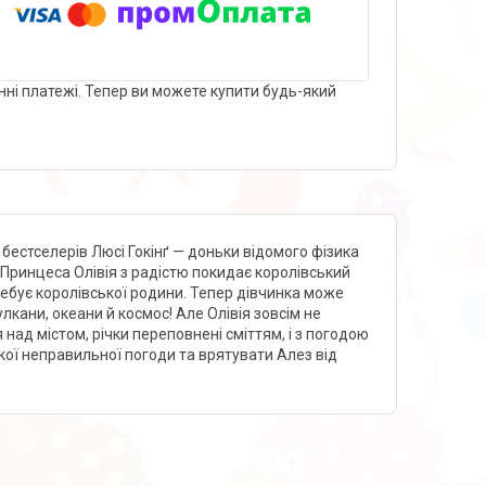
нні платежі. Тепер ви можете купити будь-який
 бестселерів Люсі Гокінґ — доньки відомого фізика
 Принцеса Олівія з радістю покидає королівський
требує королівської родини. Тепер дівчинка може
лкани, океани й космос! Але Олівія зовсім не
я над містом, річки переповнені сміттям, і з погодою
акої неправильної погоди та врятувати Алез від