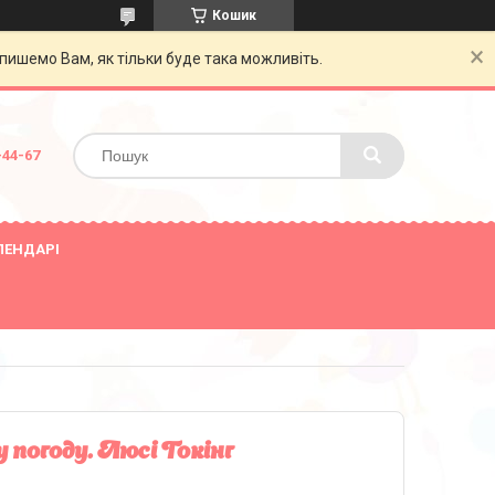
Кошик
пишемо Вам, як тільки буде така можливіть.
-44-67
ЛЕНДАРІ
 погоду. Люсі Гокінг