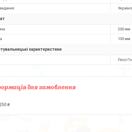
видання
Українс
ат
ина
200 мм
а
130 мм
тувальницькі характеристики
Люсі Го
ормація для замовлення
250 ₴