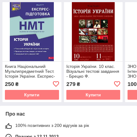
Книга Національний
Історія України. 10 клас.
ЗНО 
Мультипредметний Тест.
Візуальні тестові завдання
Інте
Історія України. Експрес-
- Брецко Ф.
ЗНО 
підготовка до НМТ
Влас
250
279
100
₴
₴
Пана
Купити
Купити
Про нас
100% позитивних з 200 відгуків за рік
Працює з 12.11.2013