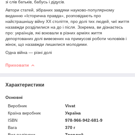
зі слів батьків, бабусь і дідусів.
Автори статей, зібраних завдяки науково-популярному
виданню «Історична правда», розповідають про
найстрашнішу війну ХХ століття, про долі тих людей, чиї життя
назавжди розділилися на до і після. Зокрема, ви дізнаєтесь
про: українців, які воювали в різних арміях життя
депортованих долі вивезених на примусові роботи чоловіків і
жінок, що назавжди лишилися молодими.
Одна війна — різні долі
Приховати
Характеристики
Основні
Виробник
Vivat
Країна виробник
Україна
ISBN
978-966-942-681-9
Вага
370 г
Вид палітурки
Твердий