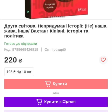
Друга світова. Непридумані історії: (Не) наша,
жива, інша/ Вахтанг Кіпіані. Історія та
політика
Готово до відправки
Код: 9789669426819
Опт і роздріб
220
₴
198 ₴
від 10 шт.
Купити
або
Купити з