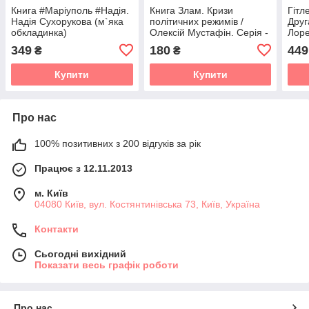
Книга #Маріуполь #Надія.
Книга Злам. Кризи
Гітл
Надія Сухорукова (м`яка
політичних режимів /
Друг
обкладинка)
Олексій Мустафін. Серія -
Лоре
Історія та політика
349
180
449
₴
₴
(українською)
Купити
Купити
Про нас
100% позитивних з 200 відгуків за рік
Працює з 12.11.2013
м. Київ
04080 Київ, вул. Костянтинівська 73, Київ, Україна
Контакти
Сьогодні вихідний
Показати весь графік роботи
Про нас