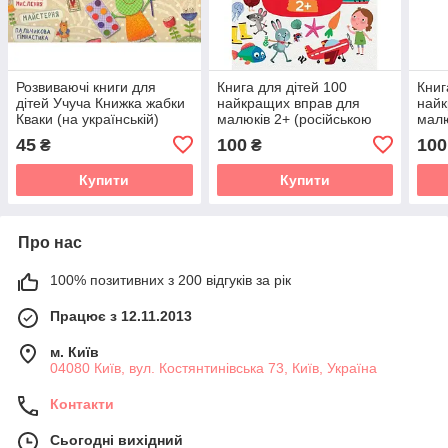
Розвиваючі книги для
Книга для дітей 100
Книг
дітей Учуча Книжка жабки
найкращих вправ для
найк
Кваки (на українській)
малюків 2+ (російською
малю
мовою)
мов
45
100
100
₴
₴
Купити
Купити
Про нас
100% позитивних з 200 відгуків за рік
Працює з 12.11.2013
м. Київ
04080 Київ, вул. Костянтинівська 73, Київ, Україна
Контакти
Сьогодні вихідний