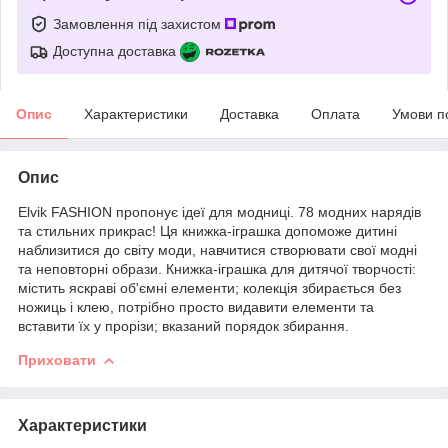
Замовлення під захистом
Доступна доставка
Опис
Характеристики
Доставка
Оплата
Умови п
Опис
Elvik FASHION пропонує ідеї для модниці. 78 модних нарядів
та стильних прикрас! Ця книжка-іграшка допоможе дитині
наблизитися до світу моди, навчитися створювати свої модні
та неповторні образи. Книжка-іграшка для дитячої творчості:
містить яскраві об'ємні елементи; колекція збирається без
ножиць і клею, потрібно просто видавити елементи та
вставити їх у прорізи; вказаний порядок збирання.
Приховати
Характеристики