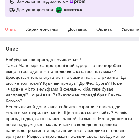
Замовлення під захистом
Доступна доставка
Опис
Характеристики
Доставка
Оплата
Умови п
Опис
Найріздвяніша пригода починається!
Такса Маня мріяла про тропічний курорт, та що поробиш,
якщо її господиня Ната полюбляє кататися на лижах?
Доведеться тепло вкутатися по самий ніс і… стривайте! Це
що, не той потяг? Куди він прямує? До Фестбурга? Як це
«чарівне місто з ельфами й феями», хіба таке буває
насправді? І оцей ваш Вайнахтсман справді брат Санта-
Клауса?
Непосидюча й допитлива собачка потрапляє в місто, де
століттями творилася магія. Що з цього може вийти? Безліч
пригод і одна, зате велика халепа! Чи зможе Маня допомогти
новій подружці-феї скласти іспит з володіння чарівною
паличкою, розпізнати підступний план лиходійки і, головне,
врятувати Різдво, виправивши наслідки своїх необдуманих