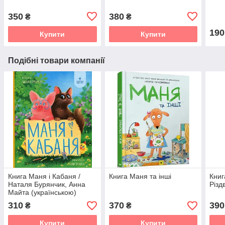
350
380
₴
₴
190
Купити
Купити
Подібні товари компанії
Книга Маня і Кабаня /
Книга Маня та інші
Книг
Наталя Бурянчик, Анна
Різд
Майта (українською)
310
370
390
₴
₴
Купити
Купити