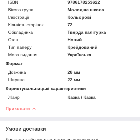
ISBN
9786178253622
Вікова група
Молодша школа
Ілюстрації
Кольорові
Кількість сторінок
72
Обкладинка
Тверда палітурка
Стан
Новий
Тип паперу
Крейдований
Мова видання
Українська
Формат
Довжина
28 мм
Ширина
22 мм
Користувальницькі характеристики
Жанр
Казка / Казка
Приховати
Умови доставки
Доставка здійснюється тільки по передоплаті.