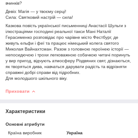
вчинків?
Девіз: Магія — у твоєму серці!
Сила: Святковий настрій — сила!
Казкова повість української письменниці Анастасії Шульги з
ілюстраціями господині реальної такси Мані Наталії
Герасименко розповідає про чарівне місто Фестбург, де
живуть ельфи і феї та працює німецький колега святого
Миколая Вайнахтсман. Разом з головною героїнею історії —
непосидючою і трохи легковажною собачкою читачі поринуть
у вир пригод, відчують атмосферу Різдвяних свят, дізнаються,
як творяться дива, навчаться дарувати радість та відрізняти
справжні добрі справи від підробних.
Для молодшого шкільного віку.
Приховати
Характеристики
Основні атрибути
Країна виробник
Україна