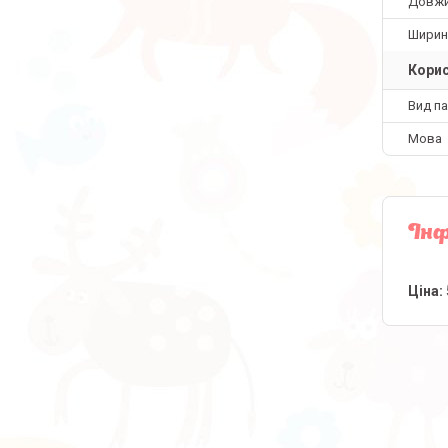
Довж
Ширин
Корис
Вид па
Мова
Інф
Ціна: