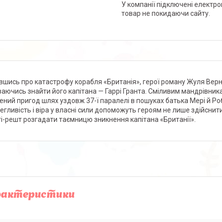
У компанії підключені електро
товар не покидаючи сайту.
вшись про катастрофу корабля «Британія», герої роману Жуля Вер
ваючись знайти його капітана — Гаррі Гранта. Сміливим мандрівни
ений пригод шлях уздовж 37-ї паралелі в пошуках батька Мері й Роб
егливість і віра у власні сили допоможуть героям не лише здійснит
і-решт розгадати таємницю зникнення капітана «Британії».
рактеристики