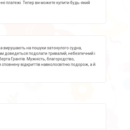
нні платежі. Тепер ви можете купити будь-який
на вирушають на пошуки затонулого судна,
кам доведеться подолати тривалий, небезпечний і
ерта Грантів. Мужність, благородство,
и сповнену відкриттів навколосвітню подорож, а й