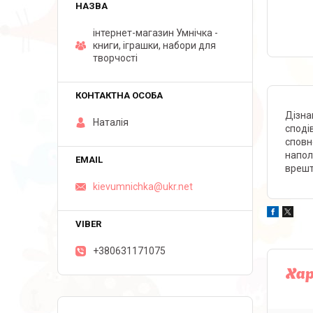
інтернет-магазин Умнічка -
книги, іграшки, набори для
творчості
Дізна
Наталія
споді
сповн
напол
врешт
kievumnichka@ukr.net
+380631171075
Ха