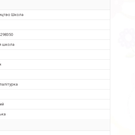
ицтво Школа
4298350
я школа
и
палітурка
ий
ька