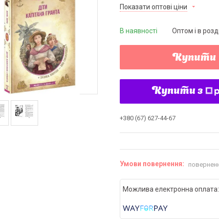
Показати оптові ціни
В наявності
Оптом і в розд
Купити
Купити з
+380 (67) 627-44-67
поверненн