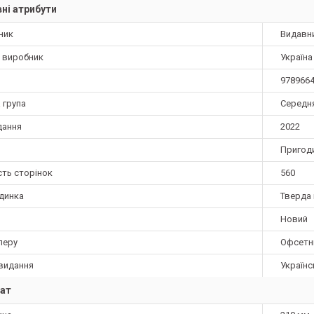
ні атрибути
ник
Видавн
а виробник
Україна
978966
 група
Середн
дання
2022
Пригод
сть сторінок
560
динка
Тверда 
Новий
перу
Офсетн
видання
Українс
ат