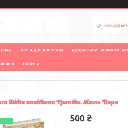
+380 (67) 627
ТЬКІВ
КНИГИ ДЛЯ ДОРОСЛИХ
ЩОДЕННИКИ, БЛОКНОТИ, КА
ОБІЛЬНІ
НОВИНИ
га Діти капітана Гранта. Жюль Верн
500 ₴
ОП