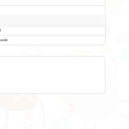
й
ький