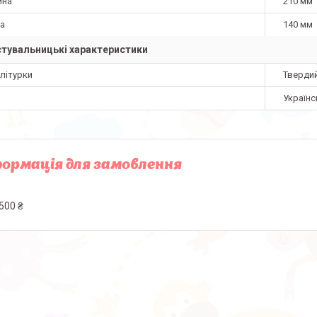
ина
210 мм
а
140 мм
тувальницькі характеристики
літурки
Тверди
Українс
ормація для замовлення
500 ₴