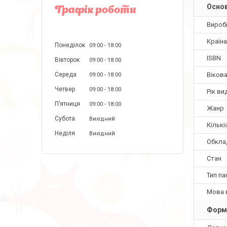
Основ
Графік роботи
Вироб
Країн
Понеділок
09:00
18:00
ISBN
Вівторок
09:00
18:00
Вікова
Середа
09:00
18:00
Четвер
09:00
18:00
Рік ви
Пʼятниця
09:00
18:00
Жанр
Субота
Вихідний
Кількі
Неділя
Вихідний
Обкла
Стан
Тип па
Мова 
Форм