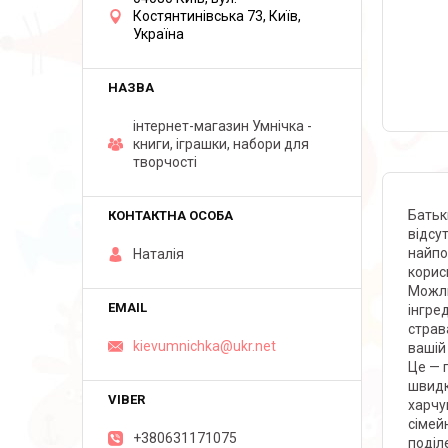
Костянтинівська 73, Київ,
Україна
інтернет-магазин Умнічка -
книги, іграшки, набори для
творчості
Батьк
відсу
найпо
Наталія
корисн
Можли
інгре
страв
kievumnichka@ukr.net
вашій
Це — 
швидк
харчу
сімей
+380631171075
поділе