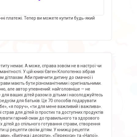
нні платежі. Тепер ви можете купити будь-який
титу немає. А може, справа зовсім не в настрої чи
анітності. У цій книзі Євген Клопотенко зібрав
им дітлахам. Аби привчити дитину до смачної і
 страви мають бути різноманітними і оригінальними.
еню, але автор упевнений: найголовніше — не
е для ваших дітей разом із дітьми і насолоджуйтесь
редусім для батьків. Це 70 способів подарувати
бе», «я поруч», «ти для мене важливий і важлива».
 страв для дітей із простих та доступних продуктів
мувати гарний смак до правильного та здорового
їх дітей до спільного готування страви, створення
и ці рецепти своїм дітям. У книжці рецепти
ави», «Випічка і десерти», «Перекуси» та «Напої».