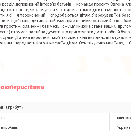
 розділ доповнений інтерв’ю батьків — команда проєкту Євгена Кл
відають про те, як харчуються їхні діти, а також діти називають св
ти, які — я переконаний — сподобаються дітям. Я врахував їхні баз
рити, щоб ваша дитина знайомилася з новими смаками й способами
був простим, смачним і без меж. Тому ця книжка стане вашим друг
чесно) втомило постійно думати, що приготувати дитині, аби їй було
тосунки. Дитина виросте й пам’ятатиме, як на вихідних їй готували
е ним і передасть його вже своїм дітям. Ось таку силу має їжа», — 
рактеристики
ні атрибути
ник
книгол
а виробник
Україна