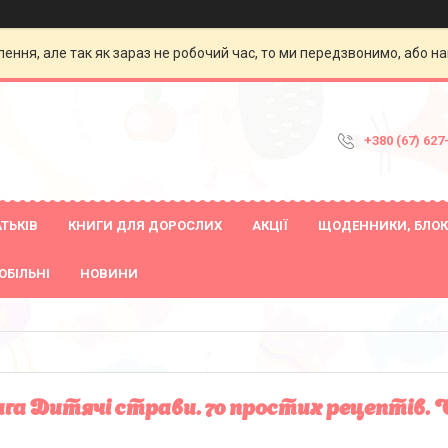
ення, але так як зараз не робочий час, то ми передзвонимо, або на
+380 (67) 627
ТЬКІВ
КНИГИ ДЛЯ ДОРОСЛИХ
АКЦІЇ
ЩОДЕННИКИ, БЛОК
ОБІЛЬНІ
НОВИНИ
га Дитячі страви. 70 простих рецептів.