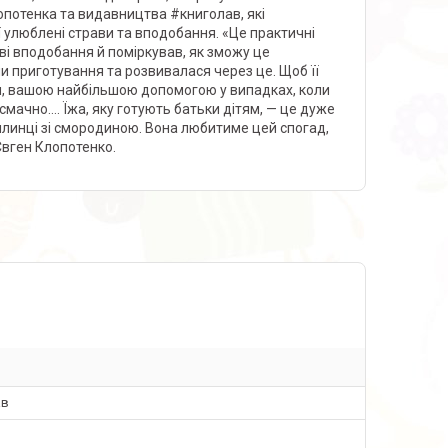
опотенка та видавництва #книголав, які
ої улюблені страви та вподобання. «Це практичні
ові вподобання й поміркував, як зможу це
 приготування та розвивалася через це. Щоб її
ом, вашою найбільшою допомогою у випадках, коли
 смачно…. Їжа, яку готують батьки дітям, — це дуже
 млинці зі смородиною. Вона любитиме цей спогад,
Євген Клопотенко.
ав