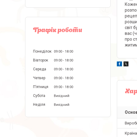
Кожен
розпо
рецеп
розши
світ 
Графік роботи
вас (
про с
житим
Понеділок
09:00
18:00
Вівторок
09:00
18:00
Середа
09:00
18:00
Четвер
09:00
18:00
Пʼятниця
09:00
18:00
Ха
Субота
Вихідний
Неділя
Вихідний
Основ
Вироб
Країн