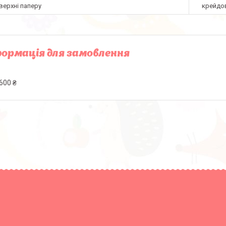
верхні паперу
крейдо
ормація для замовлення
600 ₴