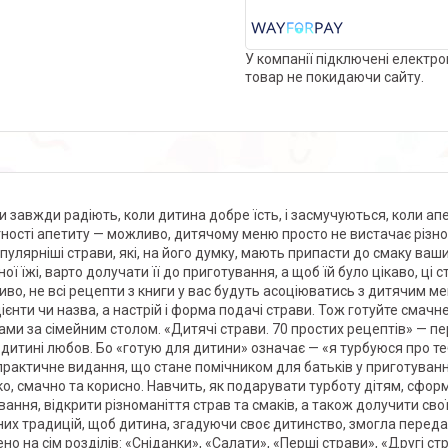
У компанії підключені електро
товар не покидаючи сайту.
и завжди радіють, коли дитина добре їсть, і засмучуються, коли апе
тності апетиту — можливо, дитячому меню просто не вистачає різном
пулярніші страви, які, на його думку, мають припасти до смаку ваш
ої їжі, варто долучати її до приготування, а щоб їй було цікаво, ці
во, не всі рецепти з книги у вас будуть асоціюватись з дитячим м
дієнти чи назва, а настрій і форма подачі страви. Тож готуйте смачн
ами за сімейним столом. «Дитячі страви. 70 простих рецептів» — пе
 дитині любов. Бо «готую для дитини» означає — «я турбуюся про те
практичне видання, що стане помічником для батьків у приготуванні
о, смачно та корисно. Навчить, як подарувати турботу дітям, сфор
вання, відкрити різноманіття страв та смаків, а також долучити сво
них традицій, щоб дитина, згадуючи своє дитинство, змогла передат
но на сім розділів: «Сніданки», «Салати», «Перші страви», «Другі стр