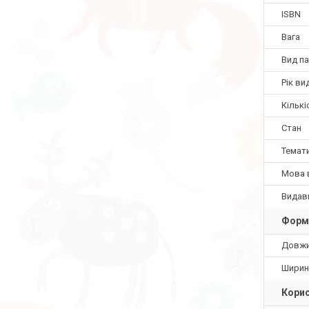
ISBN
Вага
Вид па
Рік ви
Кількі
Стан
Темат
Мова 
Видав
Форм
Довж
Ширин
Корис