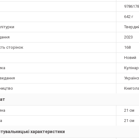
978617
642 г
літурки
Тверди
дання
2023
сть сторінок
168
Новий
ика
Кулінар
видання
Українс
ництво
Книгол
ат
ина
21 см
а
21 см
тувальницькі характеристики