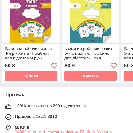
Казковий робочий зошит
Казковий робочий зошит
Казк
4-й рік життя. Посібник
5-й рік життя. Посібник
6-й 
для підготовки руки
для підготовки руки
для 
дитини до письма
дитини до письма
дити
80
80
89
₴
₴
Купити
Купити
Про нас
100% позитивних з 200 відгуків за рік
Працює з 12.11.2013
м. Київ
04080 Київ, вул. Костянтинівська 73, Київ, Україна