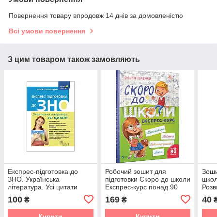
Повернення товару впродовж 14 днів за домовленістю
Всі умови повернення
З цим товаром також замовляють
Експрес-підготовка до
Робочий зошит для
Зоши
ЗНО. Українська
підготовки Скоро до школи
школ
література. Усі цитати
Експрес-курс понад 90
Розв
зайняти
100
169
40
₴
₴
Купити
Купити