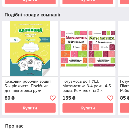
Подібні товари компанії
Казковий робочий зошит
Готуємось до НУШ.
Готу
5-й рік життя. Посібник
Математика 3-4 роки, 4-5
Підг
для підготовки руки
років. Комплект із 2-х
Робо
дитини до письма
зошитів (українською)
80
155
85
₴
₴
Купити
Купити
Про нас