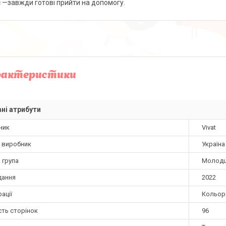
 —завжди готові прийти на допомогу.
рактеристики
ні атрибути
ник
Vivat
а виробник
Україна
 група
Молод
дання
2022
ації
Кольор
сть сторінок
96