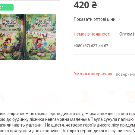
420 ₴
ОП
Показати оптові ціни
Немає в наявності
Оптом і
+380 (67) 627-44-67
поверненн
нія звіряток — четвірка героїв дикого лісу, — яка завжди, готова пр
ою до будинку лісника невгамовна маленька Паула сунула палицю 
азили навіть у штани… На щастя, четверо героїв дикого лісу придума
нкою врятували двох кроликів. Четвірка героїв дикого лісу: лисеня 