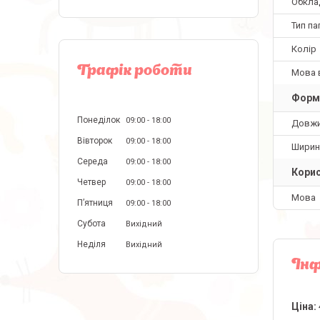
Обкла
Тип па
Колір
Графік роботи
Мова 
Форм
Понеділок
09:00
18:00
Довж
Вівторок
09:00
18:00
Ширин
Середа
09:00
18:00
Корис
Четвер
09:00
18:00
Мова
Пʼятниця
09:00
18:00
Субота
Вихідний
Неділя
Вихідний
Інф
Ціна: