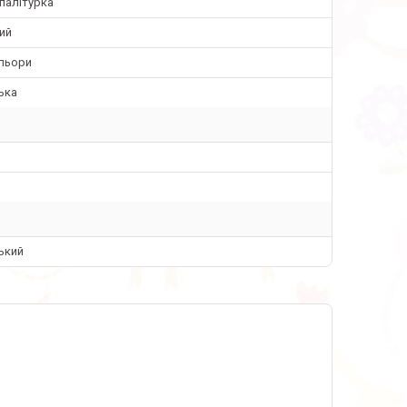
палітурка
ий
ольори
ька
ький