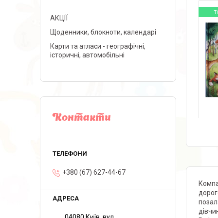
Т
АКЦІЇ
Щоденники, блокноти, календарі
Карти та атласи - географічні,
історичні, автомобільні
Контакти
+380 (67) 627-44-67
Компа
дорог
позал
дівчи
04080 Київ, вул.