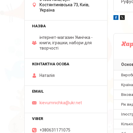
Руфус
Костянтинівська 73, Київ,
Україна
інтернет-магазин Умнічка -
книги, іграшки, набори для
Ха
творчості
Основ
Вироб
Наталія
Країн
Вікова
kievumnichka@ukr.net
Рік ви
Ілюстр
Кількі
+380631171075