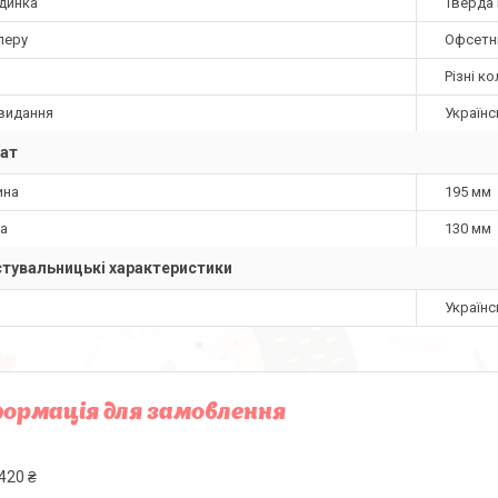
динка
Тверда 
перу
Офсетн
Різні к
видання
Українс
ат
ина
195 мм
а
130 мм
тувальницькі характеристики
Українс
ормація для замовлення
420 ₴