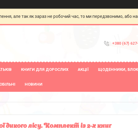
ення, але так як зараз не робочий час, то ми передзвонимо, або на
+380 (67) 627
ТЬКІВ
КНИГИ ДЛЯ ДОРОСЛИХ
АКЦІЇ
ЩОДЕННИКИ, БЛОК
ОБІЛЬНІ
НОВИНИ
ої дикого лісу. Комплект із 2-х книг