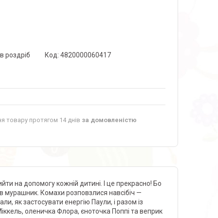
 в роздріб
Код:
4820000060417
я товару протягом 14 днів
за домовленістю
ийти на допомогу кожній дитині. І це прекрасно! Бо
в мурашник. Комахи розповзлися навсібіч —
ли, як застосувати енергію Паули, і разом із
Міккель, оленичка Флора, єноточка Поппі та веприк