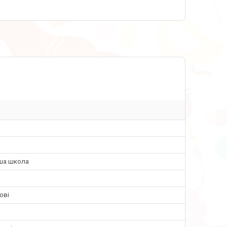
ша школа
ові