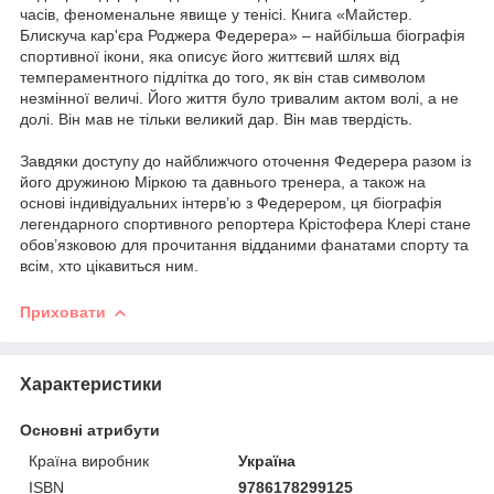
часів, феноменальне явище у тенісі. Книга «Майстер.
Блискуча кар'єра Роджера Федерера» – найбільша біографія
спортивної ікони, яка описує його життєвий шлях від
темпераментного підлітка до того, як він став символом
незмінної величі. Його життя було тривалим актом волі, а не
долі. Він мав не тільки великий дар. Він мав твердість.
Завдяки доступу до найближчого оточення Федерера разом із
його дружиною Міркою та давнього тренера, а також на
основі індивідуальних інтерв’ю з Федерером, ця біографія
легендарного спортивного репортера Крістофера Клері стане
обов’язковою для прочитання відданими фанатами спорту та
всім, хто цікавиться ним.
Приховати
Характеристики
Основні атрибути
Країна виробник
Україна
ISBN
9786178299125