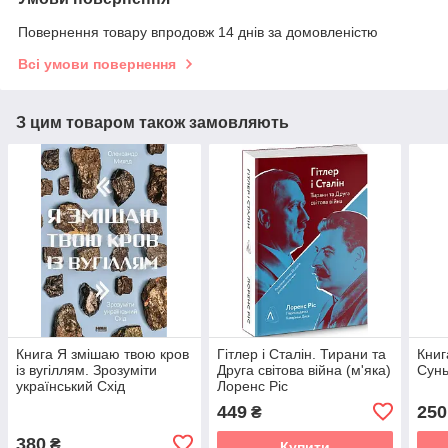
Повернення товару впродовж 14 днів за домовленістю
Всі умови повернення
З цим товаром також замовляють
Книга Я змішаю твою кров
Гітлер і Сталін. Тирани та
Книг
із вугіллям. Зрозуміти
Друга світова війна (м'яка)
Сунь
український Схід
Лоренс Ріс
Олександр Михед
449
250
₴
380
₴
Купити