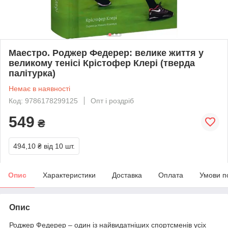
Маестро. Роджер Федерер: велике життя у
великому тенісі Крістофер Клері (тверда
палітурка)
Немає в наявності
Код: 9786178299125
Опт і роздріб
549
₴
494,10 ₴
від 10 шт.
Опис
Характеристики
Доставка
Оплата
Умови п
Опис
Роджер Федерер – один із найвидатніших спортсменів усіх