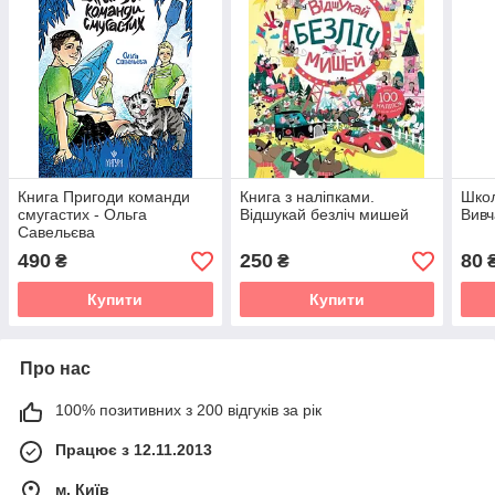
Книга Пригоди команди
Книга з наліпками.
Школ
смугастих - Ольга
Відшукай безліч мишей
Вивч
Савельєва
490
250
80
₴
₴
Купити
Купити
Про нас
100% позитивних з 200 відгуків за рік
Працює з 12.11.2013
м. Київ