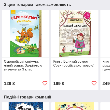
З цим товаром також замовляють
Європейські канікули:
Книга Великий секрет
Книг
літній зошит. Закріплюю
Сови (російською мовою)
різд
вивчене за 3 клас
і ду
(кни
(рос
129
199
249
₴
₴
Подібні товари компанії