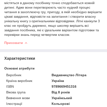
містяться в даному посібнику точно сподобаються кожній
дитині. Адже вони перетворюють часто нудний процес
читання в захоплюючу гру, пригоду, в якій необхідно вирішити
цікаві завдання, відповісти на запитання і створити власну
унікальну книгу з оригінальними відповідями. Літні канікули 3
клас не пройдуть даремно, якщо школяр вирішить всі
завдання посібника, які є ідеальним варіантом підготовки та
перевірки знань перед четвертим класом.
Приховати
Характеристики
Основні атрибути
Виробник
Видавництво Літера
Країна виробник
Україна
ISBN
9789669451316
Вікова група
Від 8 років
Вивчення мови
Український
Ілюстрації
Кольорові