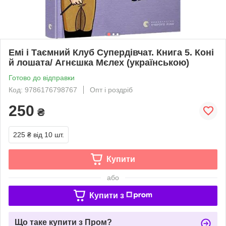
Емі і Таємний Клуб Супердівчат. Книга 5. Коні
й лошата/ Агнєшка Мєлех (українською)
Готово до відправки
Код: 9786176798767
Опт і роздріб
250
₴
225 ₴
від 10 шт.
Купити
або
Купити з
Що таке купити з Пром?