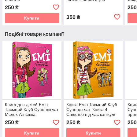
українській мові) Пунсет
Агн
250
250
₴
Ана
(укр
350
₴
Купити
Подібні товари компанії
Книга для детей Емі і
Книга Емі і Таємний Клуб
Книг
Таємний Клуб Супердівчат
Супердівчат. Книга 4.
Супе
Мєлех Агнєшка
Слідство під час канікул/
приг
Агнєшка Мєлех
Мєле
250
250
250
₴
₴
(українською)
Купити
Купити