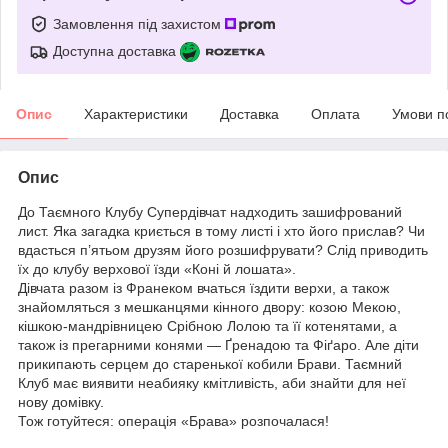
Замовлення під захистом
Доступна доставка
Опис
Характеристики
Доставка
Оплата
Умови п
Опис
До Таємного Клубу Супердівчат надходить зашифрований
лист. Яка загадка криється в тому листі і хто його прислав? Чи
вдасться п’ятьом друзям його розшифрувати? Слід приводить
їх до клубу верхової їзди «Коні й лошата».
Дівчата разом із Франеком вчаться їздити верхи, а також
знайомляться з мешканцями кінного двору: козою Мекою,
кішкою-мандрівницею Срібною Лолою та її котенятами, а
також із прегарними конями — Ґренадою та Фіґаро. Але діти
прикипають серцем до старенької кобили Брави. Таємний
Клуб має виявити неабияку кмітливість, аби знайти для неї
нову домівку.
Тож готуйтеся: операція «Брава» розпочалася!