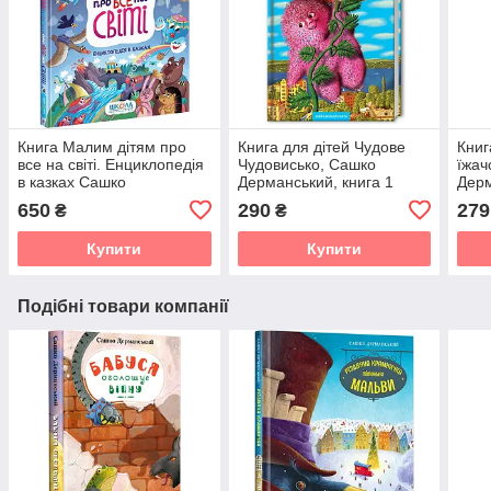
Книга Малим дітям про
Книга для дітей Чудове
Книг
все на світі. Енциклопедія
Чудовисько, Сашко
їжач
в казках Сашко
Дерманський, книга 1
Дер
Дерманський
650
290
279
₴
₴
Купити
Купити
Подібні товари компанії