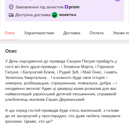
Замовлення під захистом
Доступна доставка
Опис
Характеристики
Доставка
Оплата
Умови п
Опис
У День народження до привида Сашуки Писуки прийдуть у
гості всі його друзі-привиди – і Зловісна Марта, і Гарнюня
Гапуня, і Балухатий Блюм, і Рудий Зуб, і Май Онес, і навіть
Зелепонь Квартальна... І в кожного буде своя історія –
химерна, розбишацька, страшненька, повчальна, добра – і
неодмінно весела! Адже ці цікавущі казки розказав для вас
найвеселіший український дитячий письменник, справжній
улюбленець малюків Сашко Дерманський.
А ще серед гостей-привидів буде хтось маленький, з голови
до ніг загорнутий у простирадло, хто дуже любить смакувати
ірисками. Цікаво, хто це?