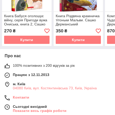
Книга Бабуся оголошує
Книга Різдвяна крамничка
Комп
війну, серія Пригоди вужа
тітоньки Мальви. Сашко
Чудо
Ониська, книга 2, Сашко
Дерманський
Дер
Дерманський
270
350
870
₴
₴
Купити
Купити
Про нас
100% позитивних з 200 відгуків за рік
Працює з 12.11.2013
м. Київ
04080 Київ, вул. Костянтинівська 73, Київ, Україна
Контакти
Сьогодні вихідний
Показати весь графік роботи