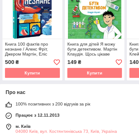
Книга 100 фактів про
Книга для дітей Я можу
Книг
незнане / Алекс Фріт,
бути детективом. Мартін
бути
Джером Мартін, Еліс
Клаудія. Щось цікаве
Клей
Джеймс (українською)
(українською)
ціка
500
149
140
₴
₴
Купити
Купити
Про нас
100% позитивних з 200 відгуків за рік
Працює з 12.11.2013
м. Київ
04080 Київ, вул. Костянтинівська 73, Київ, Україна