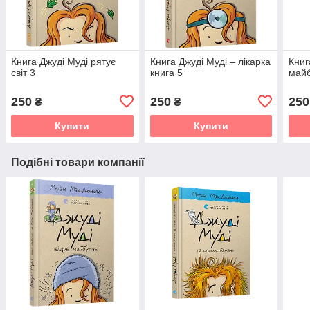
Книга Джуді Муді рятує
Книга Джуді Муді – лікарка
Книг
світ 3
книга 5
майб
250
250
250
₴
₴
Купити
Купити
Подібні товари компанії