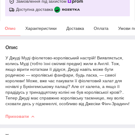
Замовлення під захистом
Доступна доставка
Опис
Характеристики
Доставка
Оплата
Умови п
Опис
У Джуді Муді фіолетово-королівський настрій! Виявляється,
колись Муді (тобто їхні сміливі предки) жили в Англії. Тож,
якщо вірити нотаткам її дідуся, Джуді навіть може бути
родичкою — королівські фанфари, будь ласка, — самої
королеви! Може, вже час пакувати її фіолетовий халат для
ночівлі у Букінгемському палаці? Але от халепа, а якщо її
прадідусь у тринадцятому коліні не був королівської крові?..
Тепер Джуді має справжню королівську таємницю, яку воліє
сховати десь у підземеллі, особливо від Джесіки Фінч-Зрадинч!
Приховати