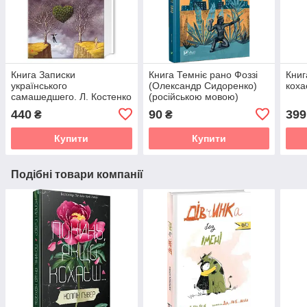
Книга Записки
Книга Темніє рано Фоззі
Книг
українського
(Олександр Сидоренко)
коха
самашедшего. Л. Костенко
(російською мовою)
440
90
399
₴
₴
Купити
Купити
Подібні товари компанії