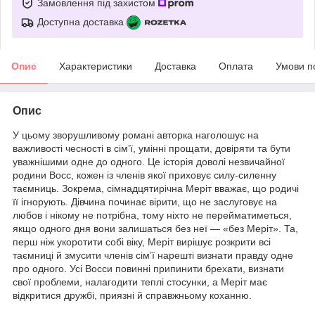
Замовлення під захистом
Доступна доставка
Опис
Характеристики
Доставка
Оплата
Умови п
Опис
У цьому зворушливому романі авторка наголошує на
важливості чесності в сім’ї, умінні прощати, довіряти та бути
уважнішими одне до одного. Це історія доволі незвичайної
родини Восс, кожен із членів якої приховує силу-силенну
таємниць. Зокрема, сімнадцятирічна Меріт вважає, що родичі
її ігнорують. Дівчина починає вірити, що не заслуговує на
любов і нікому не потрібна, тому ніхто не перейматиметься,
якщо одного дня вони залишаться без неї — «без Меріт». Та,
перш ніж укоротити собі віку, Меріт вирішує розкрити всі
таємниці й змусити членів сім’ї нарешті визнати правду одне
про одного. Усі Восси повинні припинити брехати, визнати
свої проблеми, налагодити теплі стосунки, а Меріт має
відкритися дружбі, приязні й справжньому коханню.