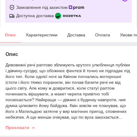
Замовлення під захистом
Доступна доставка
Опис
Характеристики
Доставка
Оплата
Умови п
Опис
Дивовижні речі раптово зближують крутого улюбленця публіки
і дівчину-сусідку, що обожнює фентезі й точно не підпадає під
його тип. Коли однієї ночі за Квіном погнались моторошні
істоти і його тяжко поранили, він почав бачити речі не від
цього світу. Але кому ж довіритися, коли статуї раптом
починають віршувати, а макет черепа привітно тобі
посміхається? Найкраще — дівчині з будинку навпроти, чия
думка цілковито йому байдужа. Квін зовсім не планував, що
його з Матильдою затягне у вир магічних пригод, сповнених
небезпек. А ще менше очікував, що по вуха закохається...
Приховати