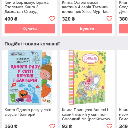
Книга Бартімеус Брама
Книга Острів масок
Книг
Птолемея Книга 3
частина 4 серія Таємний
Сход
Джонатан Страуд
щоденник Улісс Мур Час
Джон
фентезі Світовий
400
320
380
₴
₴
бестселер
Купити
Купити
Подібні товари компанії
Книга Одного разу у світі
Книга Принцеса Аннелі і
Книг
вірусів і бактерій
самий милий у світі поні.
ньом
Солодкий ліс (російською
Гемо
мовою)
(укр
160
93
349
₴
₴