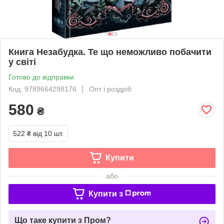
Книга Незабудка. Те що неможливо побачити
у світі
Готово до відправки
Код: 9789664298176
Опт і роздріб
580
₴
522 ₴
від 10 шт.
Купити
або
Купити з
Що таке купити з Пром?