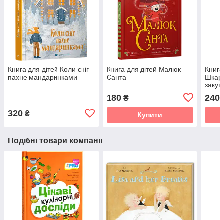
Книга для дітей Коли сніг
Книга для дітей Малюк
Книг
пахне мандаринками
Санта
Шкар
заку
180
240
₴
320
₴
Купити
Подібні товари компанії