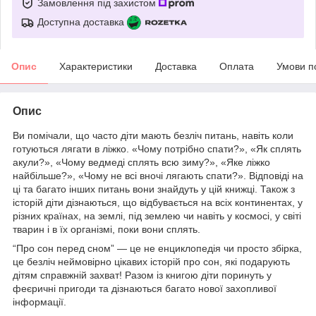
Замовлення під захистом
Доступна доставка
Опис
Характеристики
Доставка
Оплата
Умови п
Опис
Ви помічали, що часто діти мають безліч питань, навіть коли
готуються лягати в ліжко. «Чому потрібно спати?», «Як сплять
акули?», «Чому ведмеді сплять всю зиму?», «Яке ліжко
найбільше?», «Чому не всі вночі лягають спати?». Відповіді на
ці та багато інших питань вони знайдуть у цій книжці. Також з
історій діти дізнаються, що відбувається на всіх континентах, у
різних країнах, на землі, під землею чи навіть у космосі, у світі
тварин і в їх організмі, поки вони сплять.
“Про сон перед сном” — це не енциклопедія чи просто збірка,
це безліч неймовірно цікавих історій про сон, які подарують
дітям справжній захват! Разом із книгою діти поринуть у
феєричні пригоди та дізнаються багато нової захопливої
інформації.