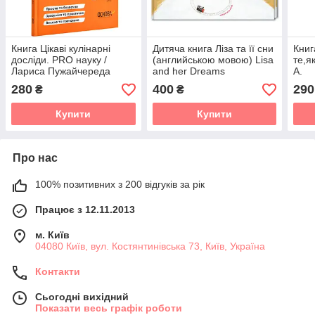
Книга Цікаві кулінарні
Дитяча книга Ліза та її сни
Книг
досліди. PRO науку /
(английською мовою) Lisa
те,я
Лариса Пужайчереда
and her Dreams
А.
(українською)
280
400
290
₴
₴
Купити
Купити
Про нас
100% позитивних з 200 відгуків за рік
Працює з 12.11.2013
м. Київ
04080 Київ, вул. Костянтинівська 73, Київ, Україна
Контакти
Сьогодні вихідний
Показати весь графік роботи