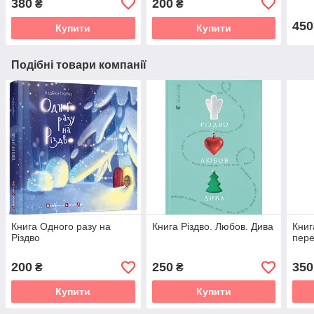
380
200
₴
₴
450
Купити
Купити
Подібні товари компанії
Книга Одного разу на
Книга Різдво. Любов. Дива
Книг
Різдво
пере
200
250
350
₴
₴
Купити
Купити