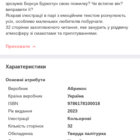
зрозуміє Борсук Буркотун свою помилку? Чи встигне він?
виправити її?
Яскраві ілюстрації в парі з емоційним текстом розчулюють
усіх, особливо маленьких любителів побурчати.
32 сторінки захоплюючого читання, яке занурить у різдвяну
атмосферу зі смакотами та приготуваннями.
Приховати
Характеристики
Основні атрибути
Виробник
Абрикос
Країна виробник
Україна
ISBN
9786178100018
Рік видання
2023
Ілюстрації
Кольорові
Кількість сторінок
32
Обкладинка
Тверда палітурка