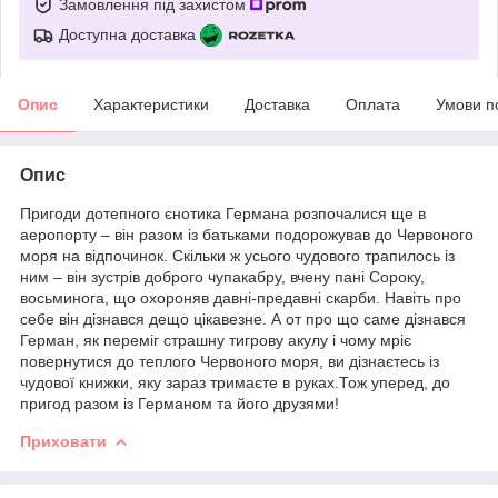
Замовлення під захистом
Доступна доставка
Опис
Характеристики
Доставка
Оплата
Умови п
Опис
Пригоди дотепного єнотика Германа розпочалися ще в
аеропорту – він разом із батьками подорожував до Червоного
моря на відпочинок. Скільки ж усього чудового трапилось із
ним – він зустрів доброго чупакабру, вчену пані Сороку,
восьминога, що охороняв давні-предавні скарби. Навіть про
себе він дізнався дещо цікавезне. А от про що саме дізнався
Герман, як переміг страшну тигрову акулу і чому мріє
повернутися до теплого Червоного моря, ви дізнаєтесь із
чудової книжки, яку зараз тримаєте в руках.Тож уперед, до
пригод разом із Германом та його друзями!
Приховати