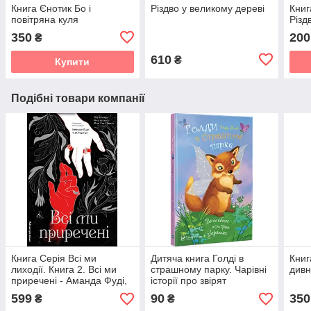
Книга Єнотик Бо і
Різдво у великому дереві
Книг
повітряна куля
Різд
350
200
₴
610
₴
Купити
Подібні товари компанії
Книга Серія Всі ми
Дитяча книга Голді в
Книг
лиходії. Книга 2. Всі ми
страшному парку. Чарівні
дивн
приречені - Аманда Фуді,
історії про звірят
Чарлі Лінн Герман
(російською мовою)
599
90
350
₴
₴