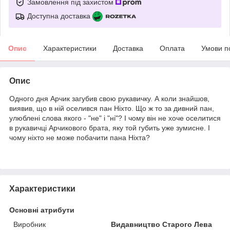
Замовлення під захистом
Доступна доставка
Опис
Характеристики
Доставка
Оплата
Умови п
Опис
Одного дня Арчик загубив свою рукавичку. А коли знайшов,
виявив, що в ній оселився пан Ніхто. Що ж то за дивний пан,
улюблені слова якого - "не" і "ні"? І чому він не хоче оселитися
в рукавичці Арчикового брата, яку той губить уже зумисне. І
чому ніхто не може побачити пана Ніхта?
Характеристики
Основні атрибути
Виробник
Видавництво Старого Лева