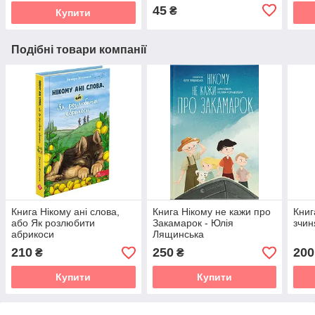
45
₴
Купити
Подібні товари компанії
Книга Нікому ані слова,
Книга Нікому не кажи про
Книг
або Як розлюбити
Закамарок - Юлія
зчин
абрикоси
Лящинська
210
250
200
₴
₴
Купити
Купити