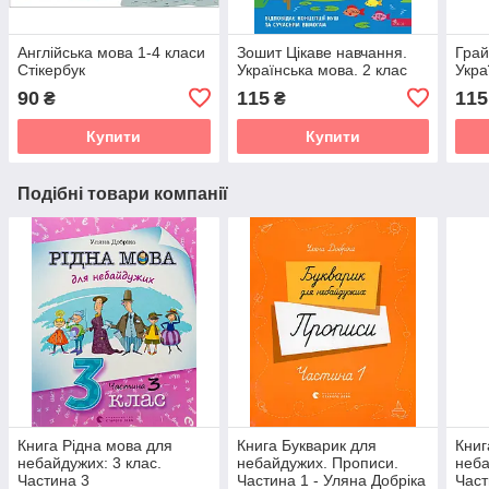
Англійська мова 1-4 класи
Зошит Цікаве навчання.
Грай
Стікербук
Українська мова. 2 клас
Укра
90
115
115
₴
₴
Купити
Купити
Подібні товари компанії
Книга Рідна мова для
Книга Букварик для
Книг
небайдужих: 3 клас.
небайдужих. Прописи.
неба
Частина 3
Частина 1 - Уляна Добріка
Част