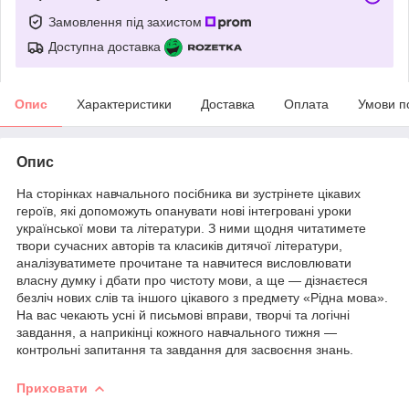
Замовлення під захистом
Доступна доставка
Опис
Характеристики
Доставка
Оплата
Умови п
Опис
На сторінках навчального посібника ви зустрінете цікавих
героїв, які допоможуть опанувати нові інтегровані уроки
української мови та літератури. З ними щодня читатимете
твори сучасних авторів та класиків дитячої літератури,
аналізуватимете прочитане та навчитеся висловлювати
власну думку і дбати про чистоту мови, а ще — дізнаєтеся
безліч нових слів та іншого цікавого з предмету «Рідна мова».
На вас чекають усні й письмові вправи, творчі та логічні
завдання, а наприкінці кожного навчального тижня —
контрольні запитання та завдання для засвоєння знань.
Приховати