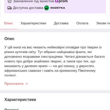
Замовлення під захистом
Доступна доставка
Опис
Характеристики
Доставка
Оплата
Умови п
Опис
У цій книзі на вас чекають неймовірні оповідки про тварин із
різних куточків світу. Тут зібрано найцікавіші факти, які
доповнено яскравими ілюстраціями. Читачі дізнаються багато
нового про добре знайомих тварин, а також про тих, що
мешкають у далеких краях — на дні океану, у джунглях,
африканських саванах і навіть на крижаному Північному
полюсі.
Приховати
Характеристики
Основні