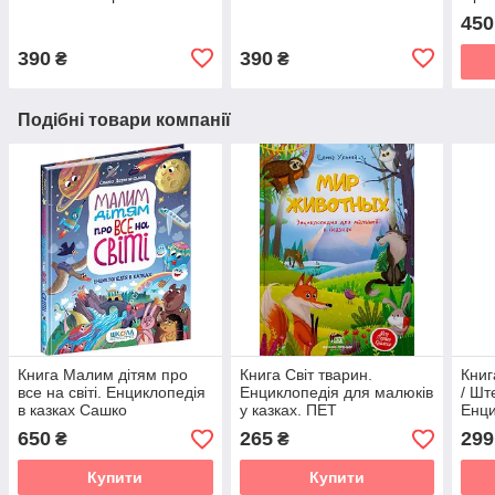
450
390
390
₴
₴
Подібні товари компанії
Книга Малим дітям про
Книга Світ тварин.
Книг
все на світі. Енциклопедія
Енциклопедія для малюків
/ Шт
в казках Сашко
у казках. ПЕТ
Енци
Дерманський
(9789669253149)
(укр
650
265
299
₴
₴
(російською мовою)
Купити
Купити