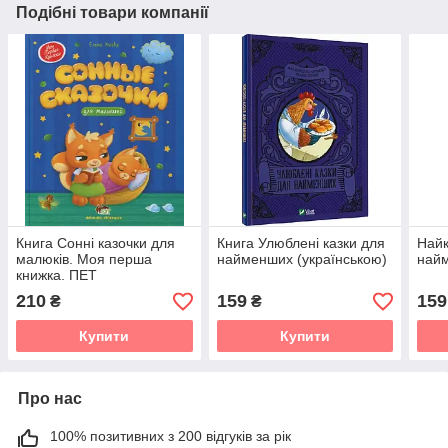
Подібні товари компанії
Книга Сонні казочки для
Книга Улюблені казки для
Найк
малюків. Моя перша
найменших (українською)
най
книжка. ПЕТ
(9789669253101)
210
159
159
₴
₴
(російською мовою)
Купити
Купити
Про нас
100% позитивних з 200 відгуків за рік