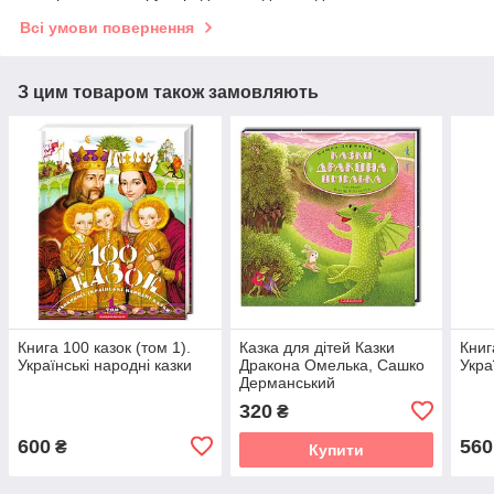
Всі умови повернення
З цим товаром також замовляють
Книга 100 казок (том 1).
Казка для дітей Казки
Книг
Українські народні казки
Дракона Омелька, Сашко
Укра
Дерманський
320
₴
600
560
₴
Купити