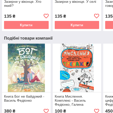
Зазирни у віконце. Хто
Зазирни у віконце. У селі
Зази
який?
гово
135
135
135
₴
₴
Купити
Купити
Подібні товари компанії
Книга Бог не байдужий -
Книга Мислення.
Книж
Василь Федієнко
Комплекс - Василь
цифр
Федієнко, Галина
Феді
Дерипаско
380
100
450
₴
₴