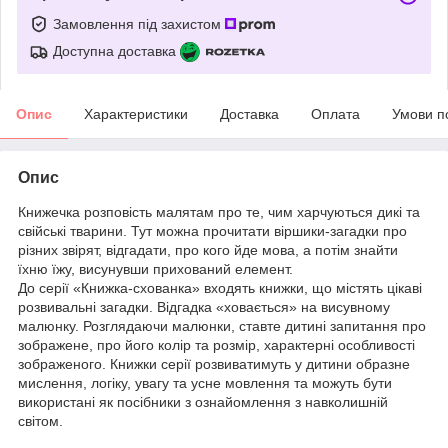
Замовлення під захистом
Доступна доставка
Опис
Характеристики
Доставка
Оплата
Умови п
Опис
Книжечка розповість малятам про те, чим харчуються дикі та
свійські тварини. Тут можна прочитати віршики-загадки про
різних звірят, відгадати, про кого йде мова, а потім знайти
їхню їжу, висунувши прихований елемент.
До серії «Книжка-схованка» входять книжки, що містять цікаві
розвивальні загадки. Відгадка «ховається» на висувному
малюнку. Розглядаючи малюнки, ставте дитині запитання про
зображене, про його колір та розмір, характерні особливості
зображеного. Книжки серії розвиватимуть у дитини образне
мислення, логіку, увагу та усне мовлення та можуть бути
використані як посібники з ознайомлення з навколишній
світом.