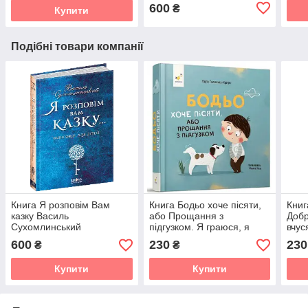
600
₴
Купити
Подібні товари компанії
Книга Я розповім Вам
Книга Бодьо хоче пісяти,
Книг
казку Василь
або Прощання з
Добр
Сухомлинський
підгузком. Я граюся, я
вчус
вчуся / Марта Галевська-
Куст
600
230
230
₴
₴
Кустра (українською)
мов
Купити
Купити