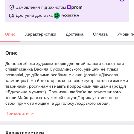
Замовлення під захистом
Доступна доставка
Опис
Характеристики
Доставка
Оплата
Умови п
Опис
До нової збірки художніх творів для дітей нашого славетного
співвітчизника Василя Сухомлинського, увійшли не тільки
розповіді, де дійовими особами є люди (розділ «Дідусева
таємниця»). На його сторінках ви також зустрінетеся з живими
тваринами, рослинами і навіть природними явищами (розділ
«Бджолина музика»). Пронизані любов'ю до всього живого
твори Майстра вчать у кожній ситуації прислухатися не до
своїх примх і амбіціям, а до голосу людського серця.
Приховати
Характеристики