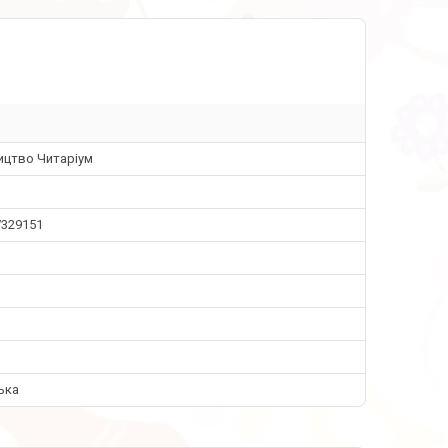
ицтво Читаріум
7329151
ька