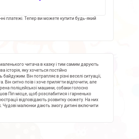
нні платежі. Тепер ви можете купити будь-який
маленького читача в казку і тим самим дарують
а історія, яку хочеться постійно
байдужим. Він потрапляє в різні веселі ситуації,
. Він ситно поїв і хоче прилягти відпочити, але
ирена поліцейської машини, собаки голосно
йшов Піп місце, щоб розслабитися і гарненько
люстрації відповідають розвитку сюжету. На них
. Чудові малюнки дають змогу дитині включити