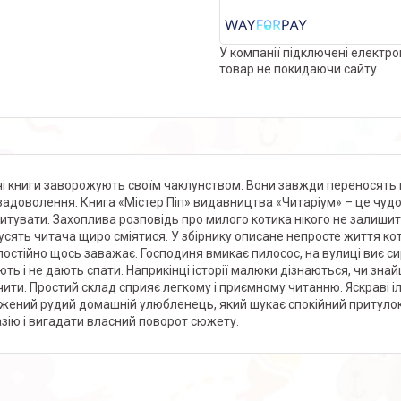
У компанії підключені електро
товар не покидаючи сайту.
і книги заворожують своїм чаклунством. Вони завжди переносять 
задоволення. Книга «Містер Піп» видавництва «Читаріум» – це чудов
итувати. Захоплива розповідь про милого котика нікого не залишить 
мусять читача щиро сміятися. У збірнику описане непросте життя кота
постійно щось заважає. Господиня вмикає пилосос, на вулиці виє с
ють і не дають спати. Наприкінці історії малюки дізнаються, чи зна
чити. Простий склад сприяє легкому і приємному читанню. Яскраві і
жений рудий домашній улюбленець, який шукає спокійний притулок
зію і вигадати власний поворот сюжету.