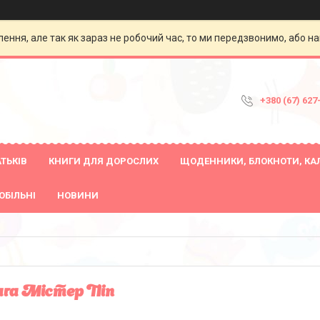
ення, але так як зараз не робочий час, то ми передзвонимо, або на
+380 (67) 627
ТЬКІВ
КНИГИ ДЛЯ ДОРОСЛИХ
ЩОДЕННИКИ, БЛОКНОТИ, КА
ОБІЛЬНІ
НОВИНИ
га Містер Піп