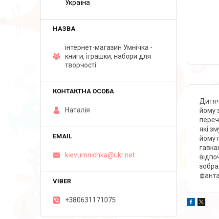
Україна
інтернет-магазин Умнічка -
книги, іграшки, набори для
творчості
Дитяч
Наталія
йому 
переч
які з
йому 
гавка
kievumnichka@ukr.net
відпо
зобра
фанта
+380631171075