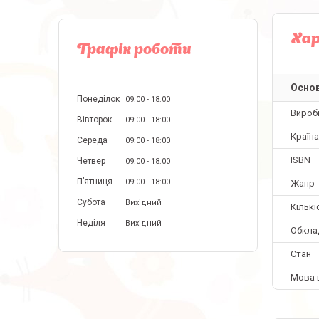
Ха
Графік роботи
Основ
Понеділок
09:00
18:00
Вироб
Вівторок
09:00
18:00
Країн
Середа
09:00
18:00
ISBN
Четвер
09:00
18:00
Пʼятниця
09:00
18:00
Жанр
Субота
Вихідний
Кількі
Неділя
Вихідний
Обкла
Стан
Мова 