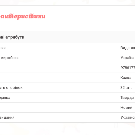
рактеристики
ні атрибути
ник
Видавн
а виробник
Україна
978617
Казка
сть сторінок
32 шт.
динка
Тверда
Новий
видання
Українс